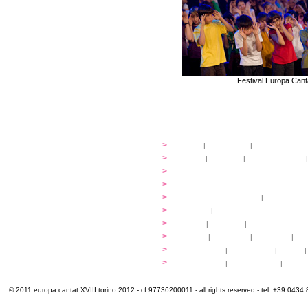
Festival Europa Canta
festival
>
storia
|
linee guida
|
organizzazione
...cantare
>
atelier
|
partiture
|
discovery atelier
|
...dirigere
>
programmi
...comporre
>
programmi
iscrizioni
>
quote di partecipazione
|
alloggio e pa
programma
>
concerti
|
tickets
extra
>
YEMP
|
volontari
|
innovabilm... esse
luoghi
>
mappa
|
...cantare
|
...arrivare
|
...
multimedia
>
photogallery
|
videogallery
|
audio
|
info e cont@tti
>
info pratiche
|
pasti e acqua
|
Venari
© 2011 europa cantat XVIII torino 2012 - cf 97736200011 - all rights reserved - tel. +39 0434