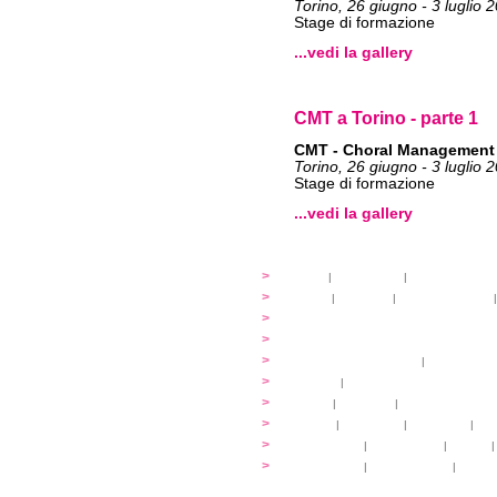
Torino, 26 giugno - 3 luglio 
Stage di formazione
...vedi la gallery
CMT a Torino - parte 1
CMT - Choral Management
Torino, 26 giugno - 3 luglio 
Stage di formazione
...vedi la gallery
festival
>
storia
|
linee guida
|
organizzazione
...cantare
>
atelier
|
partiture
|
discovery atelier
|
...dirigere
>
programmi
...comporre
>
programmi
iscrizioni
>
quote di partecipazione
|
alloggio e pa
programma
>
concerti
|
tickets
extra
>
YEMP
|
volontari
|
innovabilm... esse
luoghi
>
mappa
|
...cantare
|
...arrivare
|
...
multimedia
>
photogallery
|
videogallery
|
audio
|
info e cont@tti
>
info pratiche
|
pasti e acqua
|
Venari