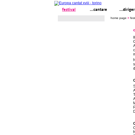
festival
...cantare
...dirige
home page
>
fest
I
C
A
c
n
N
s
d
C
S
A
T
A
M
P
C
N