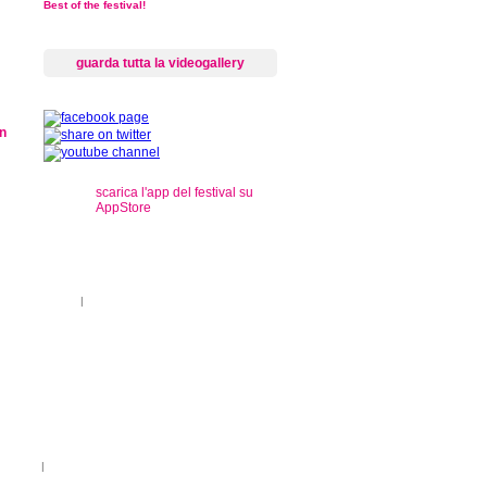
Best of the festival!
guarda tutta la videogallery
scarica l'app del festival su
AppStore
s
ti sul territorio
|
registrazioni
rançais
|
Legenda