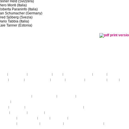
einer Held (Svizzera)
iero Monti (Italia)
oberta Paraninfo (Italia)
Jan Schumacher (Germany)
red Sjöberg (Svezia)
ario Tabbia (Italia)
aie Tanner (Estonia)
toria
|
linee guida
|
organizzazione
|
staff
|
partner istituzionali
|
partner
|
media partner
telier
|
partiture
|
discovery atelier
|
docenti
|
artisti ospiti
|
open singing
|
fringe
|
concer
rogrammi
rogrammi
uote di partecipazione
|
alloggio e pasti
|
pagamenti
|
gruppi di paesi
oncerti
|
tickets
YEMP
|
volontari
|
innovabilm... essenzazional... coralicioso
|
music expo
appa
|
...cantare
|
...arrivare
|
...visitare
hotogallery
|
videogallery
|
audio
|
download
|
area stampa
nfo pratiche
|
pasti e acqua
|
Venaria Reale
|
Informationen auf Deutsch
|
informations en f