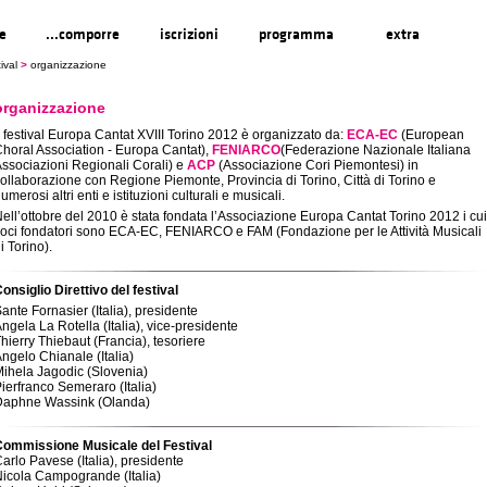
re
...comporre
iscrizioni
programma
extra
ival
>
organizzazione
organizzazione
l festival Europa Cantat XVIII Torino 2012 è organizzato da:
ECA-EC
(European
horal Association - Europa Cantat),
FENIARCO
(Federazione Nazionale Italiana
ssociazioni Regionali Corali) e
ACP
(Associazione Cori Piemontesi) in
ollaborazione con Regione Piemonte, Provincia di Torino, Città di Torino e
umerosi altri enti e istituzioni culturali e musicali.
ell’ottobre del 2010 è stata fondata l’Associazione Europa Cantat Torino 2012 i cui
oci fondatori sono ECA-EC, FENIARCO e FAM (Fondazione per le Attività Musicali
i Torino).
onsiglio Direttivo del festival
ante Fornasier (Italia), presidente
ngela La Rotella (Italia), vice-presidente
hierry Thiebaut (Francia), tesoriere
ngelo Chianale (Italia)
ihela Jagodic (Slovenia)
ierfranco Semeraro (Italia)
Daphne Wassink (Olanda)
Commissione Musicale del Festival
arlo Pavese (Italia), presidente
icola Campogrande (Italia)