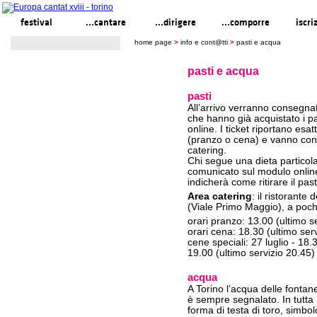
festival
...cantare
...dirigere
...comporre
iscri
home page
>
info e cont@tti
>
pasti e acqua
pasti e acqua
pasti
All’arrivo verranno consegnati
che hanno già acquistato i pa
online. I ticket riportano esat
(pranzo o cena) e vanno cons
catering.
Chi segue una dieta particolar
comunicato sul modulo onlin
indicherà come ritirare il pas
Area catering
: il ristorante 
(Viale Primo Maggio), a poch
orari pranzo: 13.00 (ultimo s
orari cena: 18.30 (ultimo ser
cene speciali: 27 luglio - 18.3
19.00 (ultimo servizio 20.45)
acqua
A Torino l’acqua delle fontane
è sempre segnalato. In tutta l
forma di testa di toro, simbolo