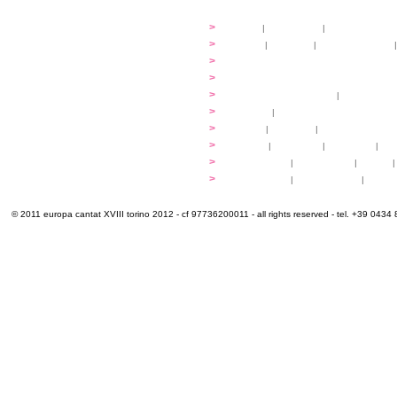
festival
>
storia
|
linee guida
|
organizzazione
...cantare
>
atelier
|
partiture
|
discovery atelier
|
...dirigere
>
programmi
...comporre
>
programmi
iscrizioni
>
quote di partecipazione
|
alloggio e pa
programma
>
concerti
|
tickets
extra
>
YEMP
|
volontari
|
innovabilm... esse
luoghi
>
mappa
|
...cantare
|
...arrivare
|
...
multimedia
>
photogallery
|
videogallery
|
audio
|
info e cont@tti
>
info pratiche
|
pasti e acqua
|
Venari
© 2011 europa cantat XVIII torino 2012 - cf 97736200011 - all rights reserved - tel. +39 0434