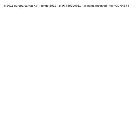
© 2011 europa cantat XVIII torino 2012 - cf 97736200011 - all rights reserved - tel. +39 0434