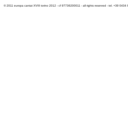
© 2011 europa cantat XVIII torino 2012 - cf 97736200011 - all rights reserved - tel. +39 0434