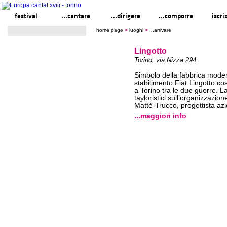
festival
...cantare
...dirigere
...comporre
iscri
home page
>
luoghi
>
...arrivare
Lingotto
Torino, via Nizza 294
Simbolo della fabbrica moder
stabilimento Fiat Lingotto cos
a Torino tra le due guerre. La
tayloristici sull’organizzazio
Mattè-Trucco, progettista azi
...maggiori info