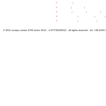
programma
>
concerti
|
tickets
extra
>
YEMP
|
volontari
|
innovabilm... esse
luoghi
>
mappa
|
...cantare
|
...arrivare
|
...
multimedia
>
photogallery
|
videogallery
|
audio
|
info e cont@tti
>
info pratiche
|
pasti e acqua
|
Venari
© 2011 europa cantat XVIII torino 2012 - cf 97736200011 - all rights reserved - tel. +39 0434