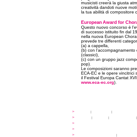
musicisti creerà la giusta atm
creatività dandoti nuove motiv
la tua abilità di compositore 
European Award for Chor
Questo nuovo concorso è l’e
di successo istituito fin da
nella nuova European Choral
prevede tre differenti categor
(a) a cappella,
(b) con l’accompagnamento d
(classici),
(c) con un gruppo jazz compo
pop).
Le composizioni saranno pre
ECA-EC e le opere vincitrici
il Festival Europa Cantat XVIII
www.eca-ec.org
).
festival
>
storia
|
linee guida
|
organizzazione
...cantare
>
atelier
|
partiture
|
discovery atelier
|
...dirigere
>
programmi
...comporre
>
programmi
iscrizioni
>
quote di partecipazione
|
alloggio e pa