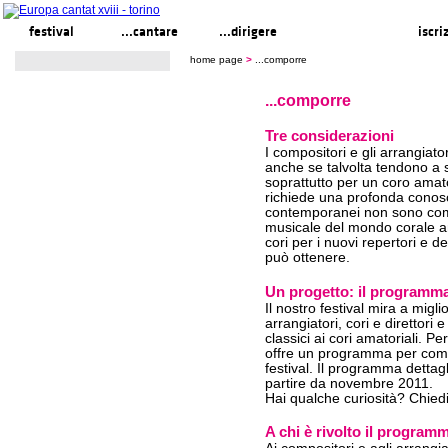
festival
...cantare
...dirigere
...comporre
iscri
home page
>
...comporre
...comporre
Tre considerazioni
I compositori e gli arrangiato
anche se talvolta tendono a s
soprattutto per un coro amato
richiede una profonda conosc
contemporanei non sono comp
musicale del mondo corale am
cori per i nuovi repertori e 
può ottenere.
Un progetto: il programma 
Il nostro festival mira a migli
arrangiatori, cori e direttori
classici ai cori amatoriali. Pe
offre un programma per compos
festival. Il programma dettag
partire da novembre 2011.
Hai qualche curiosità? Chied
A chi è rivolto il progra