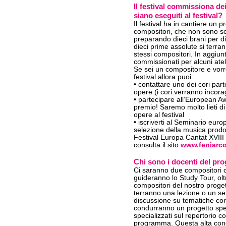
Il festival commissiona de
siano eseguiti al festival?
Il festival ha in cantiere un 
compositori, che non sono sol
preparando dieci brani per di
dieci prime assolute si terran
stessi compositori. In aggiunt
commissionati per alcuni ate
Se sei un compositore e vorr
festival allora puoi:
• contattare uno dei cori par
opere (i cori verranno incora
• partecipare all’European 
premio! Saremo molto lieti di o
opere al festival
• iscriverti al Seminario eur
selezione della musica prodot
Festival Europa Cantat XVIII 
consulta il sito
www.feniarco
Chi sono i docenti del p
Ci saranno due compositori 
guideranno lo Study Tour, oltr
compositori del nostro proget
terranno una lezione o un se
discussione su tematiche cor
condurranno un progetto speri
specializzati sul repertorio 
programma. Questa alta conce