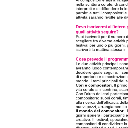
Ai compositori e agli arrangiat
nella scrittura corale, di cond
interpreti e di diffondere la 
parole: a tutti i compositori e
attività saranno rivolte alle d
Devo iscrivermi all’inter
quali attività seguire?
Puoi iscriverti per il numero 
scegliere fra diverse attività
festival per uno o più giorni, 
iscriverti la mattina stessa in
Cosa prevede il program
Le due attività principali son
avranno luogo contemporanea
decidere quale seguire. I sem
di repertorio e dimostrazioni 
mondo. I temi principali dei 
Cori e compositori.
Il primo 
vita corale si incontrino, sc
Con l’aiuto dei cori partecip
compositore: suoni corali, ti
alla ricerca dell’efficacia del
nuovi pezzi, arrangiamenti o
Il mondo dei compositori.
I
giorni ispirerà i partecipan
creativo. Il festival, special
compositori di condividere la