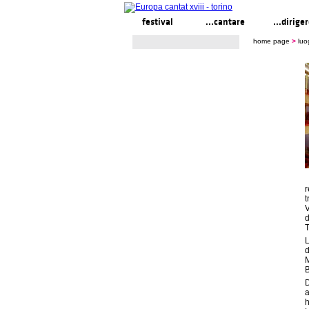
festival
...cantare
...dirige
home page
>
luo
r
t
V
d
T
L
d
M
B
D
a
h