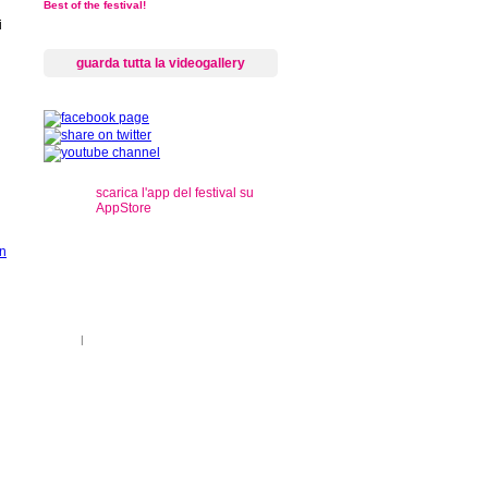
Best of the festival!
i
guarda tutta la videogallery
scarica l'app del festival su
AppStore
s
ti sul territorio
|
registrazioni