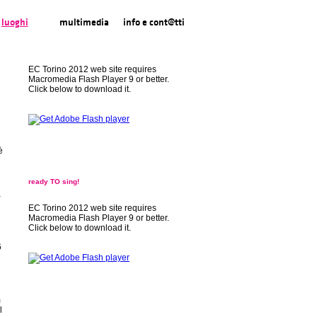
luoghi
multimedia
info e cont@tti
EC Torino 2012 web site requires
Macromedia Flash Player 9 or better.
Click below to download it.
è
ready TO sing!
a
EC Torino 2012 web site requires
Macromedia Flash Player 9 or better.
Click below to download it.
6
m
l