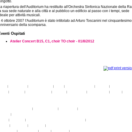
ingotto.
a riapertura dell'Auditorium ha restituito all'Orchestra Sinfonica Nazionale della Ra
a sua sede naturale e alla città e al pubblico un edificio al passo con i tempi, sede
deale per attività musicali.
l 4 ottobre 2007 l'Auditorium è stato intitolato ad Arturo Toscanini nel cinquantesimo
nniversario della scomparsa.
Eventi Ospitati
Atelier Concert B15, C1, choir TO choir - 01/8/2012
toria
|
linee guida
|
organizzazione
|
staff
|
partner istituzionali
|
partner
|
media partner
telier
|
partiture
|
discovery atelier
|
docenti
|
artisti ospiti
|
open singing
|
fringe
|
concer
rogrammi
rogrammi
uote di partecipazione
|
alloggio e pasti
|
pagamenti
|
gruppi di paesi
oncerti
|
tickets
YEMP
|
volontari
|
innovabilm... essenzazional... coralicioso
|
music expo
appa
|
...cantare
|
...arrivare
|
...visitare
hotogallery
|
videogallery
|
audio
|
download
|
area stampa