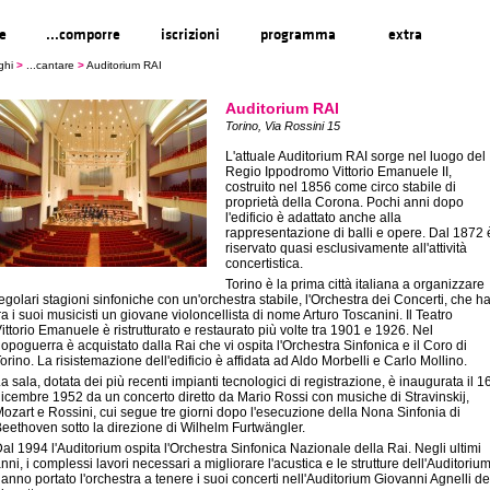
re
...comporre
iscrizioni
programma
extra
ghi
>
...cantare
>
Auditorium RAI
Auditorium RAI
Torino, Via Rossini 15
L'attuale Auditorium RAI sorge nel luogo del
Regio Ippodromo Vittorio Emanuele II,
costruito nel 1856 come circo stabile di
proprietà della Corona. Pochi anni dopo
l'edificio è adattato anche alla
rappresentazione di balli e opere. Dal 1872 
riservato quasi esclusivamente all'attività
concertistica.
Torino è la prima città italiana a organizzare
egolari stagioni sinfoniche con un'orchestra stabile, l'Orchestra dei Concerti, che h
ra i suoi musicisti un giovane violoncellista di nome Arturo Toscanini. Il Teatro
ittorio Emanuele è ristrutturato e restaurato più volte tra 1901 e 1926. Nel
opoguerra è acquistato dalla Rai che vi ospita l'Orchestra Sinfonica e il Coro di
orino. La risistemazione dell'edificio è affidata ad Aldo Morbelli e Carlo Mollino.
a sala, dotata dei più recenti impianti tecnologici di registrazione, è inaugurata il 1
icembre 1952 da un concerto diretto da Mario Rossi con musiche di Stravinskij,
ozart e Rossini, cui segue tre giorni dopo l'esecuzione della Nona Sinfonia di
eethoven sotto la direzione di Wilhelm Furtwängler.
al 1994 l'Auditorium ospita l'Orchestra Sinfonica Nazionale della Rai. Negli ultimi
nni, i complessi lavori necessari a migliorare l'acustica e le strutture dell'Auditoriu
anno portato l'orchestra a tenere i suoi concerti nell'Auditorium Giovanni Agnelli de