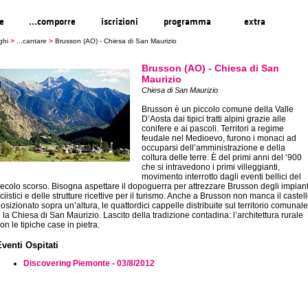
re
...comporre
iscrizioni
programma
extra
ghi
>
...cantare
>
Brusson (AO) - Chiesa di San Maurizio
Brusson (AO) - Chiesa di San
Maurizio
Chiesa di San Maurizio
Brusson è un piccolo comune della Valle
D’Aosta dai tipici tratti alpini grazie alle
conifere e ai pascoli. Territori a regime
feudale nel Medioevo, furono i monaci ad
occuparsi dell’amministrazione e della
coltura delle terre. È del primi anni del ‘900
che si intravedono i primi villeggianti,
movimento interrotto dagli eventi bellici del
ecolo scorso. Bisogna aspettare il dopoguerra per attrezzare Brusson degli impiant
ciistici e delle strutture ricettive per il turismo. Anche a Brusson non manca il castel
osizionato sopra un’altura, le quattordici cappelle distribuite sul territorio comunale
 la Chiesa di San Maurizio. Lascito della tradizione contadina: l’architettura rurale
on le tipiche case in pietra.
Eventi Ospitati
Discovering Piemonte - 03/8/2012