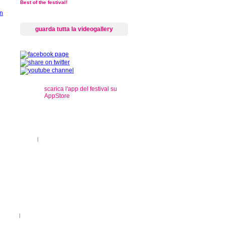
Best of the festival!
guarda tutta la videogallery
scarica l'app del festival su
AppStore
s
ti sul territorio
|
registrazioni
rançais
|
Legenda