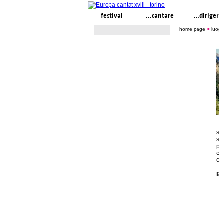
festival
...cantare
...dirige
home page
>
luo
s
s
p
e
c