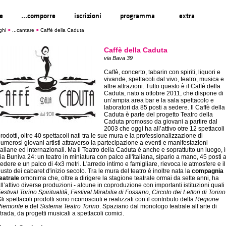
re
...comporre
iscrizioni
programma
extra
ghi
>
...cantare
>
Caffè della Caduta
Caffè della Caduta
via Bava 39
Caffè, concerto, tabarin con spiriti, liquori e
vivande, spettacoli dal vivo, teatro, musica e
altre attrazioni. Tutto questo è il Caffè della
Caduta, nato a ottobre 2011, che dispone di
un’ampia area bar e la sala spettacolo e
laboratori da 85 posti a sedere. Il Caffè della
Caduta è parte del progetto Teatro della
Caduta promosso da giovani a partire dal
2003 che oggi ha all’attivo otre 12 spettacoli
rodotti, oltre 40 spettacoli nati tra le sue mura e la professionalizzazione di
umerosi giovani artisti attraverso la partecipazione a eventi e manifestazioni
taliane ed internazionali. Ma il Teatro della Caduta è anche e soprattutto un luogo, 
ia Buniva 24: un teatro in miniatura con palco all'italiana, sipario a mano, 45 posti 
edere e un palco di 4x3 metri. L'arredo intimo e famigliare, rievoca le atmosfere e il
usto dei cabaret d'inizio secolo. Tra le mura del teatro è inoltre nata la
compagnia
eatrale
omonima che, oltre a dirigere la stagione teatrale ormai da sette anni, ha
ll’attivo diverse produzioni - alcune in coproduzione con importanti istituzioni quali
estival Torino Spiritualità, Festival Mirabilia di Fossano, Circolo dei Lettori di Torino
li spettacoli prodotti sono riconosciuti e realizzati con il contributo della
Regione
Piemonte
e del
Sistema Teatro Torino
. Spaziano dal monologo teatrale all’arte di
trada, da progetti musicali a spettacoli comici.