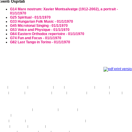
Eventi Ospitati
G14 Mare nostrum: Xavier Montsalvatge (1912-2002), a portrait -
01/1/1970
G25 Spiritual - 01/1/1970
G33 Hungarian Folk Music - 01/1/1970
G45 Microtonal Singing - 01/1/1970
G53 Voice and Physique - 01/1/1970
G64 Eastern Orthodox repertoire - 01/1/1970
G74 Fun and Focus - 01/1/1970
G82 Last Tango in Torino - 01/1/1970
toria
|
linee guida
|
organizzazione
|
staff
|
partner istituzionali
|
partner
|
media partner
telier
|
partiture
|
discovery atelier
|
docenti
|
artisti ospiti
|
open singing
|
fringe
|
concer
rogrammi
rogrammi
uote di partecipazione
|
alloggio e pasti
|
pagamenti
|
gruppi di paesi
oncerti
|
tickets
YEMP
|
volontari
|
innovabilm... essenzazional... coralicioso
|
music expo
appa
|
...cantare
|
...arrivare
|
...visitare
hotogallery
|
videogallery
|
audio
|
download
|
area stampa