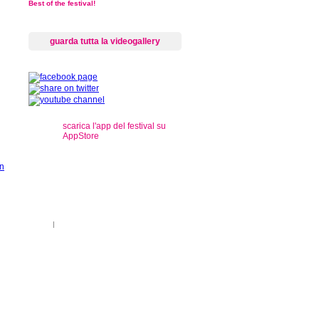
Best of the festival!
guarda tutta la videogallery
scarica l'app del festival su
AppStore
s
ti sul territorio
|
registrazioni