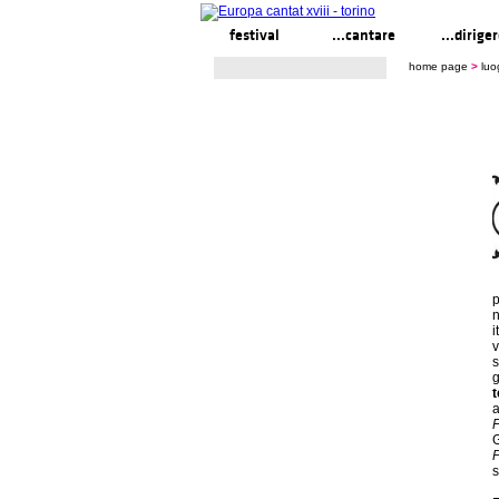
festival
...cantare
...dirige
home page
>
luo
p
n
i
v
s
g
t
a
F
G
s