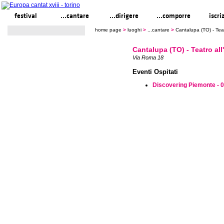
festival
...cantare
...dirigere
...comporre
iscri
home page
>
luoghi
>
...cantare
>
Cantalupa (TO) - Teat
Cantalupa (TO) - Teatro all
Via Roma 18
Eventi Ospitati
Discovering Piemonte - 