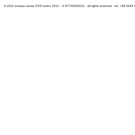
© 2011 europa cantat XVIII torino 2012 - cf 97736200011 - all rights reserved - tel. +39 0434