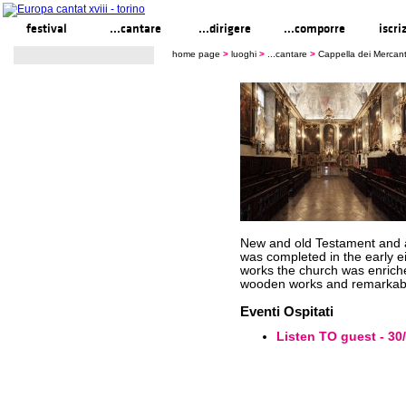
festival
...cantare
...dirigere
...comporre
iscri
home page
>
luoghi
>
...cantare
>
Cappella dei Mercant
New and old Testament and al
was completed in the early ei
works the church was enrich
wooden works and remarkable
Eventi Ospitati
Listen TO guest - 30