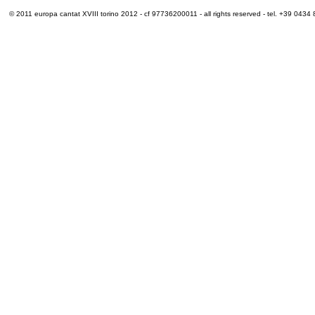
© 2011 europa cantat XVIII torino 2012 - cf 97736200011 - all rights reserved - tel. +39 0434