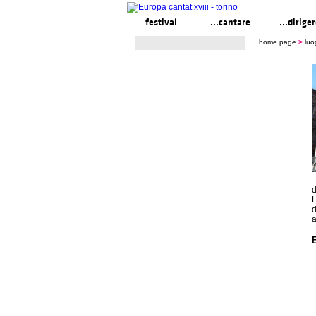
festival
...cantare
...dirige
home page
>
luo
d
L
d
a