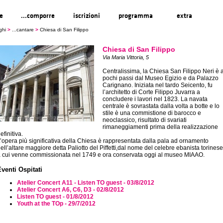
re
...comporre
iscrizioni
programma
extra
ghi
>
...cantare
>
Chiesa di San Filippo
Chiesa di San Filippo
Via Maria Vittoria, 5
Centralissima, la Chiesa San Filippo Neri è 
pochi passi dal Museo Egizio e da Palazzo
Carignano. Iniziata nel tardo Seicento, fu
l’architetto di Corte Filippo Juvarra a
concludere i lavori nel 1823. La navata
centrale è sovrastata dalla volta a botte e lo
stile è una commistione di barocco e
neoclassico, risultato di svariati
rimaneggiamenti prima della realizzazione
efinitiva.
’opera più significativa della Chiesa è rappresentata dalla pala ad ornamento
ell’altare maggiore detta Paliotto del Piffetti,dal nome del celebre ebanista torinese
 cui venne commissionata nel 1749 e ora conservata oggi al museo MIAAO.
Eventi Ospitati
Atelier Concert A11 - Listen TO guest - 03/8/2012
Atelier Concert A6, C6, D3 - 02/8/2012
Listen TO guest - 01/8/2012
Youth at the TOp - 29/7/2012