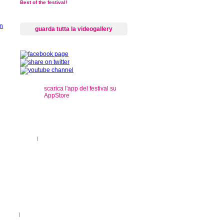
Best of the festival!
guarda tutta la videogallery
scarica l'app del festival su
AppStore
s
ti sul territorio
|
registrazioni
rançais
|
Legenda