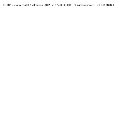
© 2011 europa cantat XVIII torino 2012 - cf 97736200011 - all rights reserved - tel. +39 0434