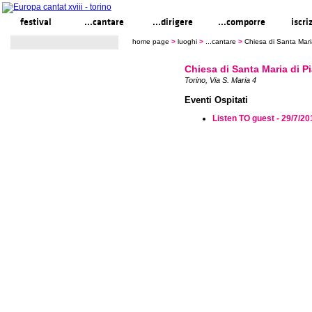
festival
...cantare
...dirigere
...comporre
iscri
home page
>
luoghi
>
...cantare
>
Chiesa di Santa Mari
Chiesa di Santa Maria di P
Torino, Via S. Maria 4
Eventi Ospitati
Listen TO guest - 29/7/20