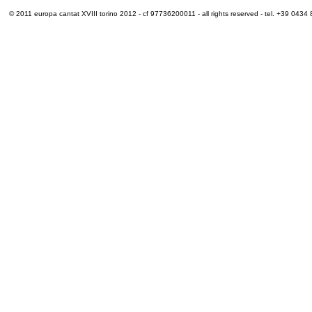
© 2011 europa cantat XVIII torino 2012 - cf 97736200011 - all rights reserved - tel. +39 0434