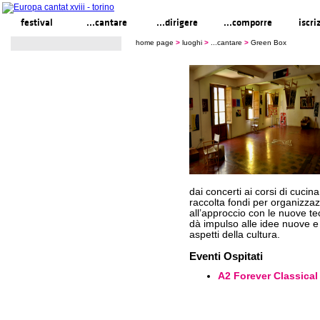
festival
...cantare
...dirigere
...comporre
iscri
home page
>
luoghi
>
...cantare
>
Green Box
dai concerti ai corsi di cucina
raccolta fondi per organizzazi
all’approccio con le nuove te
dà impulso alle idee nuove e 
aspetti della cultura.
Eventi Ospitati
A2 Forever Classical 