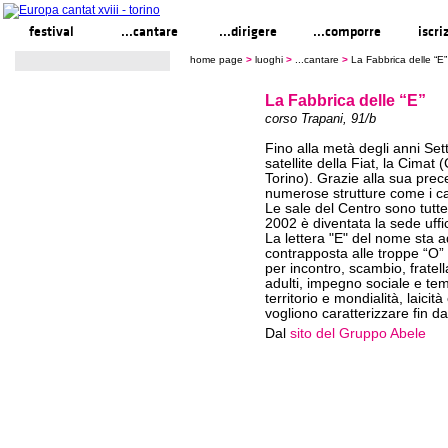
festival
...cantare
...dirigere
...comporre
iscri
home page
>
luoghi
>
...cantare
>
La Fabbrica delle “E”
La Fabbrica delle “E”
corso Trapani, 91/b
Fino alla metà degli anni Set
satellite della Fiat, la Cimat
Torino). Grazie alla sua prec
numerose strutture come i car
Le sale del Centro sono tutte
2002 è diventata la sede uffi
La lettera "E" del nome sta ad
contrapposta alle troppe “O” 
per incontro, scambio, fratel
adulti, impegno sociale e tem
territorio e mondialità, laicit
vogliono caratterizzare fin d
Dal
sito del Gruppo Abele