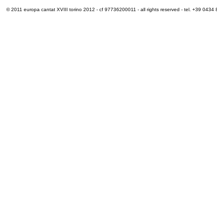
© 2011 europa cantat XVIII torino 2012 - cf 97736200011 - all rights reserved - tel. +39 0434