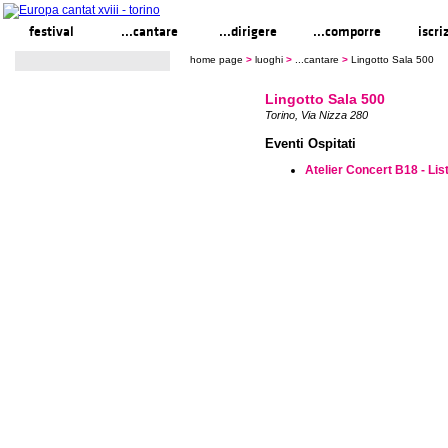
festival
...cantare
...dirigere
...comporre
iscri
home page
>
luoghi
>
...cantare
>
Lingotto Sala 500
Lingotto Sala 500
Torino, Via Nizza 280
Eventi Ospitati
Atelier Concert B18 - Lis