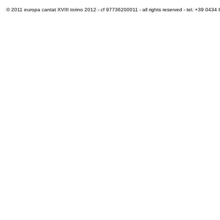
© 2011 europa cantat XVIII torino 2012 - cf 97736200011 - all rights reserved - tel. +39 0434