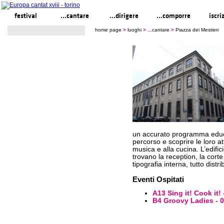
festival
...cantare
...dirigere
...comporre
iscri
home page
>
luoghi
>
...cantare
>
Piazza dei Mestieri
un accurato programma educat
percorso e scoprire le loro atti
musica e alla cucina. L’edific
trovano la reception, la corte i
tipografia interna, tutto distr
Eventi Ospitati
A13 Sing it! Cook it! 
B4 Groovy Ladies - 0