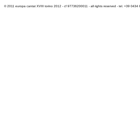
© 2011 europa cantat XVIII torino 2012 - cf 97736200011 - all rights reserved - tel. +39 0434