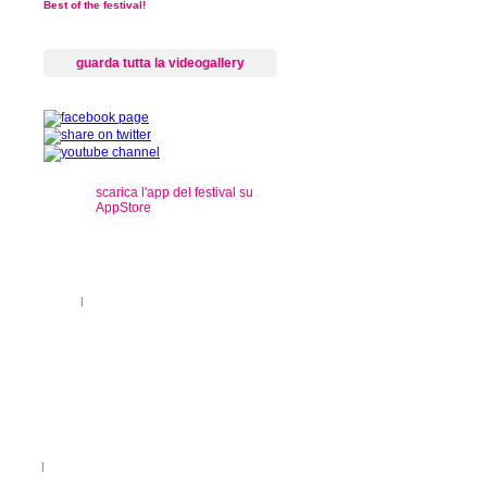
Best of the festival!
guarda tutta la videogallery
scarica l'app del festival su
AppStore
s
ti sul territorio
|
registrazioni
rançais
|
Legenda