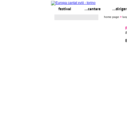
festival
...cantare
...dirige
home page
>
luo
B