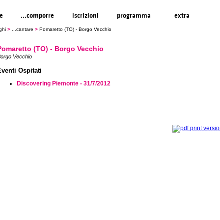
re
...comporre
iscrizioni
programma
extra
ghi
>
...cantare
>
Pomaretto (TO) - Borgo Vecchio
Pomaretto (TO) - Borgo Vecchio
orgo Vecchio
Eventi Ospitati
Discovering Piemonte - 31/7/2012