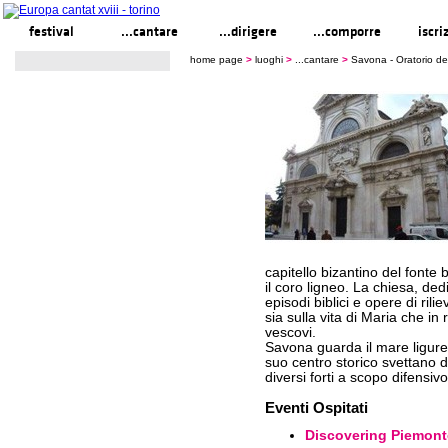
festival
...cantare
...dirigere
...comporre
iscri
home page
>
luoghi
>
...cantare
>
Savona - Oratorio del
capitello bizantino del fonte
il coro ligneo. La chiesa, ded
episodi biblici e opere di ril
sia sulla vita di Maria che in
vescovi.
Savona guarda il mare ligure 
suo centro storico svettano d
diversi forti a scopo difensivo
Eventi Ospitati
Discovering Piemonte