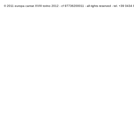
© 2011 europa cantat XVIII torino 2012 - cf 97736200011 - all rights reserved - tel. +39 0434