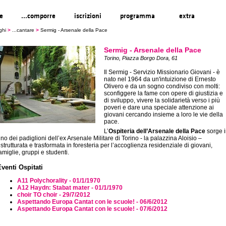
re
...comporre
iscrizioni
programma
extra
ghi
>
...cantare
>
Sermig - Arsenale della Pace
Sermig - Arsenale della Pace
Torino, Piazza Borgo Dora, 61
Il Sermig - Servizio Missionario Giovani - è
nato nel 1964 da un'intuizione di Ernesto
Olivero e da un sogno condiviso con molti:
sconfiggere la fame con opere di giustizia e
di sviluppo, vivere la solidarietà verso i più
poveri e dare una speciale attenzione ai
giovani cercando insieme a loro le vie della
pace.
L’
Ospiteria dell’Arsenale della Pace
sorge 
no dei padiglioni dell’ex Arsenale Militare di Torino - la palazzina Aloisio –
istrutturata e trasformata in foresteria per l’accoglienza residenziale di giovani,
amiglie, gruppi e studenti.
Eventi Ospitati
A11 Polychorality - 01/1/1970
A12 Haydn: Stabat mater - 01/1/1970
choir TO choir - 29/7/2012
Aspettando Europa Cantat con le scuole! - 06/6/2012
Aspettando Europa Cantat con le scuole! - 07/6/2012