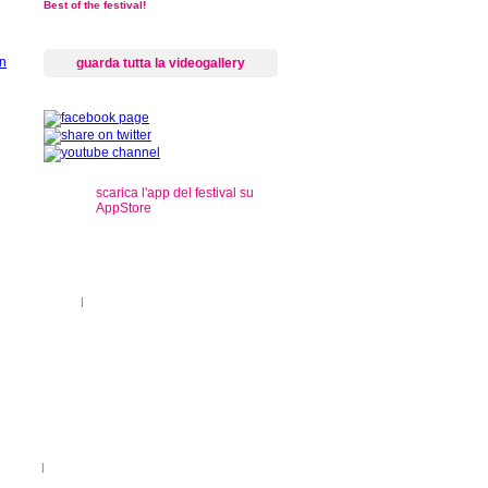
Best of the festival!
guarda tutta la videogallery
scarica l'app del festival su
AppStore
s
ti sul territorio
|
registrazioni
rançais
|
Legenda