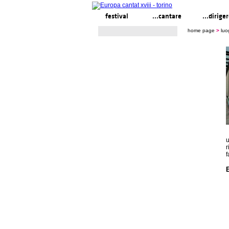
festival
...cantare
...dirige
home page
>
luo
u
r
f