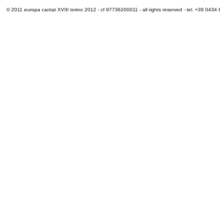
© 2011 europa cantat XVIII torino 2012 - cf 97736200011 - all rights reserved - tel. +39 0434