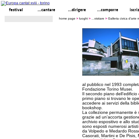
festival
...cantare
...dirigere
...comporre
iscri
home page
>
luoghi
>
...visitare
>
Galleria civica d'ar
al pubblico nel 1993 complet
Fondazione Torino Musei.
Il secondo piano dell’edificio
primo piano si trovano le ope
accedere ai servizi della bibli
bookshop.
La collezione permanente è s
grazie ad un’accorta gestione
archivio espositivo e allo stu
sono esposti numerosi artisti 
da Volpedo e Medardo Rosso,
Casorati, Martini e De Pisis,