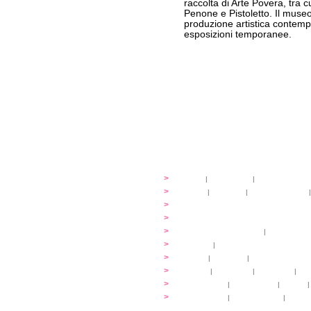
raccolta di Arte Povera, tra cu
Penone e Pistoletto. Il mus
produzione artistica contem
esposizioni temporanee.
festival
>
storia
|
linee guida
|
organizzazione
...cantare
>
atelier
|
partiture
|
discovery atelier
|
...dirigere
>
programmi
...comporre
>
programmi
iscrizioni
>
quote di partecipazione
|
alloggio e pa
programma
>
concerti
|
tickets
extra
>
YEMP
|
volontari
|
innovabilm... esse
luoghi
>
mappa
|
...cantare
|
...arrivare
|
...
multimedia
>
photogallery
|
videogallery
|
audio
|
info e cont@tti
>
info pratiche
|
pasti e acqua
|
Venari