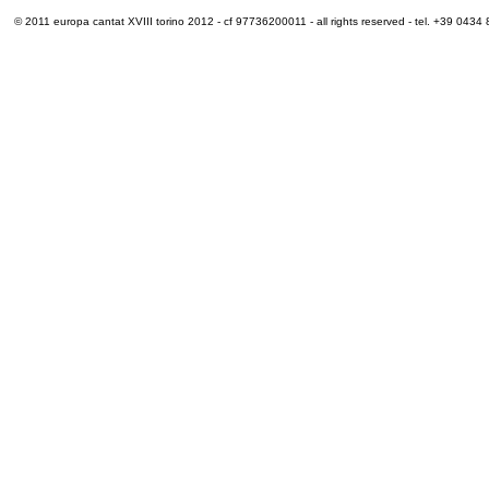
© 2011 europa cantat XVIII torino 2012 - cf 97736200011 - all rights reserved - tel. +39 0434