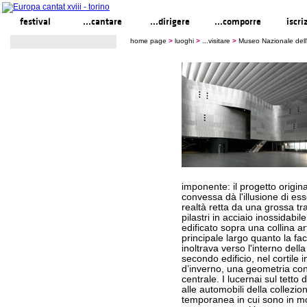
festival
...cantare
...dirigere
...comporre
iscri
home page
>
luoghi
>
...visitare
>
Museo Nazionale dell
imponente: il progetto origina
convessa dà l'illusione di es
realtà retta da una grossa tr
pilastri in acciaio inossidabil
edificato sopra una collina ar
principale largo quanto la fa
inoltrava verso l'interno dell
secondo edificio, nel cortile 
d’inverno, una geometria conca
centrale. I lucernai sul tetto da
alle automobili della collez
temporanea in cui sono in mo