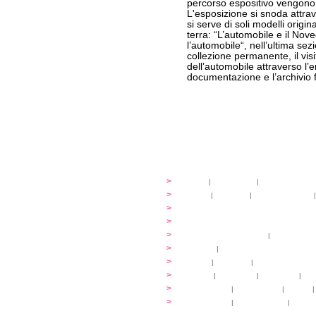
percorso espositivo vengono il
L'esposizione si snoda attrav
si serve di soli modelli origina
terra: “L’automobile e il Nov
l’automobile“, nell’ultima sez
collezione permanente, il visi
dell’automobile attraverso l’e
documentazione e l’archivio f
festival
>
storia
|
linee guida
|
organizzazione
...cantare
>
atelier
|
partiture
|
discovery atelier
|
...dirigere
>
programmi
...comporre
>
programmi
iscrizioni
>
quote di partecipazione
|
alloggio e pa
programma
>
concerti
|
tickets
extra
>
YEMP
|
volontari
|
innovabilm... esse
luoghi
>
mappa
|
...cantare
|
...arrivare
|
...
multimedia
>
photogallery
|
videogallery
|
audio
|
info e cont@tti
>
info pratiche
|
pasti e acqua
|
Venari