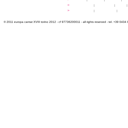
multimedia
>
photogallery
|
videogallery
|
audio
|
info e cont@tti
>
info pratiche
|
pasti e acqua
|
Venari
© 2011 europa cantat XVIII torino 2012 - cf 97736200011 - all rights reserved - tel. +39 0434