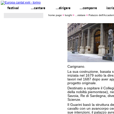
festival
...cantare
...dirigere
...comporre
iscri
home page
>
luoghi
>
...visitare
>
Palazzo dell'Accadem
Carignano.
La sua costruzione, basata s
iniziata nel 1679 sotto la di
lavori nel 1687 dopo aver ap
progetto originale.
Destinato a ospitare il Colleg
della nobiltà piemontese), nel
Savoia, Re di Sardegna, div
Scienze.
Il Guarini basò la struttura de
cavallo con un avancorpo cen
sue intenzioni, il palazzo av