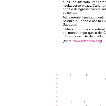
quali uno interrato. Per caren
rivolta verso piazza Carigna
portale di ingresso venne so
balconata.
Attualmente il palazzo conti
Scienze di Torino e ospita il
Sabauda.
Il Museo Egizio è considerato,
del mondo dopo quello del Cai
d'Europa seguito da quello d
(fonte:
www.wikipedia.org
)
festival
>
storia
|
linee guida
|
organizzazione
...cantare
>
atelier
|
partiture
|
discovery atelier
|
...dirigere
>
programmi
...comporre
>
programmi
iscrizioni
>
quote di partecipazione
|
alloggio e pa
programma
>
concerti
|
tickets
extra
>
YEMP
|
volontari
|
innovabilm... esse
luoghi
>
mappa
|
...cantare
|
...arrivare
|
...