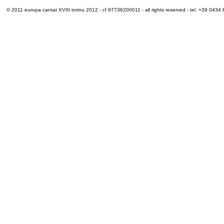
© 2011 europa cantat XVIII torino 2012 - cf 97736200011 - all rights reserved - tel. +39 0434