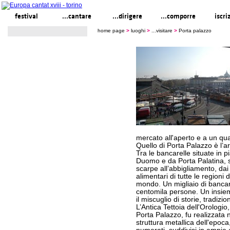
festival
...cantare
...dirigere
...comporre
iscri
home page
>
luoghi
>
...visitare
>
Porta palazzo
mercato all'aperto e a un quar
Quello di Porta Palazzo è l’
Tra le bancarelle situate in 
Duomo e da Porta Palatina, s
scarpe all’abbigliamento, dai c
alimentari di tutte le regioni d
mondo. Un migliaio di bancare
centomila persone. Un insieme
il miscuglio di storie, tradiz
L’Antica Tettoia dell'Orologi
Porta Palazzo, fu realizzata 
struttura metallica dell'epoc