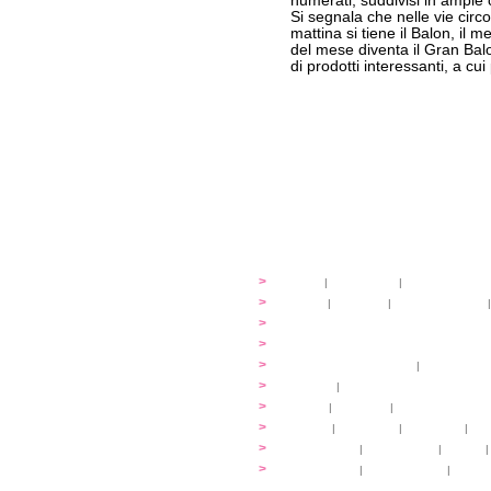
numerati, suddivisi in ampie 
Si segnala che nelle vie circo
mattina si tiene il Balon, il
del mese diventa il Gran Bal
di prodotti interessanti, a cu
festival
>
storia
|
linee guida
|
organizzazione
...cantare
>
atelier
|
partiture
|
discovery atelier
|
...dirigere
>
programmi
...comporre
>
programmi
iscrizioni
>
quote di partecipazione
|
alloggio e pa
programma
>
concerti
|
tickets
extra
>
YEMP
|
volontari
|
innovabilm... esse
luoghi
>
mappa
|
...cantare
|
...arrivare
|
...
multimedia
>
photogallery
|
videogallery
|
audio
|
info e cont@tti
>
info pratiche
|
pasti e acqua
|
Venari