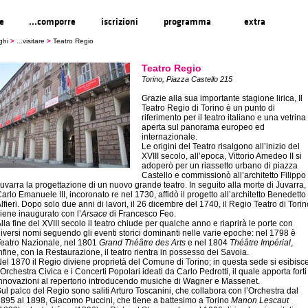
re
...comporre
iscrizioni
programma
extra
ghi
>
...visitare
>
Teatro Regio
Teatro Regio
Torino, Piazza Castello 215
Grazie alla sua importante stagione lirica, Il
Teatro Regio di Torino è un punto di
riferimento per il teatro italiano e una vetrina
aperta sul panorama europeo ed
internazionale.
Le origini del Teatro risalgono all’inizio del
XVIII secolo, all’epoca, Vittorio Amedeo II si
adoperò per un riassetto urbano di piazza
Castello e commissionò all’architetto Filippo
uvarra la progettazione di un nuovo grande teatro. In seguito alla morte di Juvarra,
arlo Emanuele III, incoronato re nel 1730, affidò il progetto all’architetto Benedetto
lfieri. Dopo solo due anni di lavori, il 26 dicembre del 1740, il Regio Teatro di Torin
iene inaugurato con l’
Arsace
di Francesco Feo.
lla fine del XVIII secolo il teatro chiude per qualche anno e riaprirà le porte con
iversi nomi seguendo gli eventi storici dominanti nelle varie epoche: nel 1798 è
eatro Nazionale, nel 1801
Grand Théâtre des Arts
e nel 1804
Théâtre Impérial
,
nfine, con la Restaurazione, il teatro rientra in possesso dei Savoia.
el 1870 il Regio diviene proprietà del Comune di Torino; in questa sede si esibisc
’Orchestra Civica e i Concerti Popolari ideati da Carlo Pedrotti, il quale apporta forti
nnovazioni al repertorio introducendo musiche di Wagner e Massenet.
ul palco del Regio sono saliti Arturo Toscanini, che collabora con l’Orchestra dal
895 al 1898, Giacomo Puccini, che tiene a battesimo a Torino
Manon Lescaut