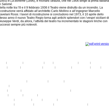
(1893) e
La bohéme
(1896), e Richard Strauss, che nel 1906 dirige la prima italiana
di
Salomé
.
ella notte tra l’8 e il 9 febbraio 1936 il Teatro viene distrutto da un incendio. La
icostruzione verrà affidato all’architetto Carlo Mollino e all’ingegner Marcello
avelani Rossi. I lavori di ricostruzione si concludono nel 1973, il 10 aprile dello
tesso anno il nuovo Teatro Regio torna agli antichi splendori con
I vespri siciliani
di
iuseppe Verdi, da allora, l’attività del teatro ha incrementato le stagioni liriche con
uccessi sempre più notevoli.
toria
|
linee guida
|
organizzazione
|
staff
|
partner istituzionali
|
partner
|
media partner
telier
|
partiture
|
discovery atelier
|
docenti
|
artisti ospiti
|
open singing
|
fringe
|
concer
rogrammi
rogrammi
uote di partecipazione
|
alloggio e pasti
|
pagamenti
|
gruppi di paesi
oncerti
|
tickets
YEMP
|
volontari
|
innovabilm... essenzazional... coralicioso
|
music expo
appa
|
...cantare
|
...arrivare
|
...visitare
hotogallery
|
videogallery
|
audio
|
download
|
area stampa
nfo pratiche
|
pasti e acqua
|
Venaria Reale
|
Informationen auf Deutsch
|
informations en f