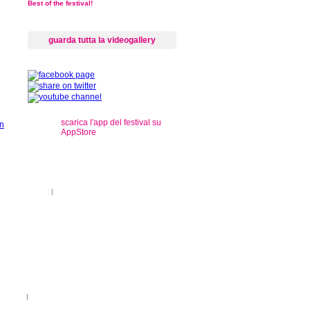
Best of the festival!
guarda tutta la videogallery
scarica l'app del festival su
AppStore
s
ti sul territorio
|
registrazioni
rançais
|
Legenda