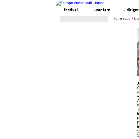
festival
...cantare
...dirige
home page
>
luo
J
C
A
v
A
d
T
i
N
l
i
S
1