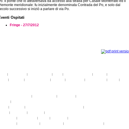
o. Il ponte che lo attraversava dà accesso alla strada per Casale Monferrato ed il
iemonte meridionale: fu inizialmente denominata Contrada del Po, e solo dal
ecolo successivo si iniziò a parlare di via Po.
Eventi Ospitati
Fringe - 27/7/2012
toria
|
linee guida
|
organizzazione
|
staff
|
partner istituzionali
|
partner
|
media partner
telier
|
partiture
|
discovery atelier
|
docenti
|
artisti ospiti
|
open singing
|
fringe
|
concer
rogrammi
rogrammi
uote di partecipazione
|
alloggio e pasti
|
pagamenti
|
gruppi di paesi
oncerti
|
tickets
YEMP
|
volontari
|
innovabilm... essenzazional... coralicioso
|
music expo
appa
|
...cantare
|
...arrivare
|
...visitare
hotogallery
|
videogallery
|
audio
|
download
|
area stampa
nfo pratiche
|
pasti e acqua
|
Venaria Reale
|
Informationen auf Deutsch
|
informations en f