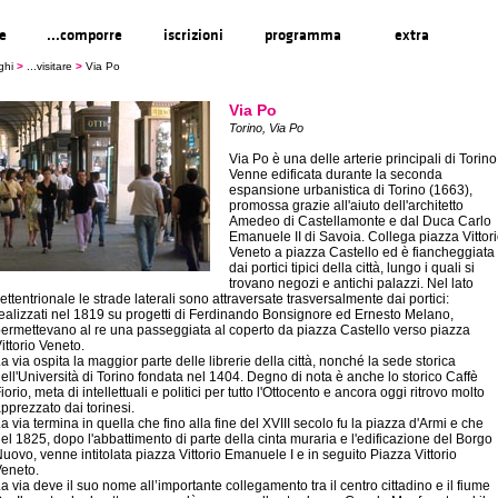
re
...comporre
iscrizioni
programma
extra
ghi
>
...visitare
>
Via Po
Via Po
Torino, Via Po
Via Po è una delle arterie principali di Torino
Venne edificata durante la seconda
espansione urbanistica di Torino (1663),
promossa grazie all'aiuto dell'architetto
Amedeo di Castellamonte e dal Duca Carlo
Emanuele II di Savoia. Collega piazza Vittor
Veneto a piazza Castello ed è fiancheggiata
dai portici tipici della città, lungo i quali si
trovano negozi e antichi palazzi. Nel lato
ettentrionale le strade laterali sono attraversate trasversalmente dai portici:
ealizzati nel 1819 su progetti di Ferdinando Bonsignore ed Ernesto Melano,
ermettevano al re una passeggiata al coperto da piazza Castello verso piazza
ittorio Veneto.
a via ospita la maggior parte delle librerie della città, nonché la sede storica
ell'Università di Torino fondata nel 1404. Degno di nota è anche lo storico Caffè
iorio, meta di intellettuali e politici per tutto l'Ottocento e ancora oggi ritrovo molto
pprezzato dai torinesi.
a via termina in quella che fino alla fine del XVIII secolo fu la piazza d'Armi e che
el 1825, dopo l'abbattimento di parte della cinta muraria e l'edificazione del Borgo
uovo, venne intitolata piazza Vittorio Emanuele I e in seguito Piazza Vittorio
eneto.
a via deve il suo nome all’importante collegamento tra il centro cittadino e il fiume