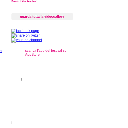
Best of the festival!
guarda tutta la videogallery
scarica l'app del festival su
AppStore
s
ti sul territorio
|
registrazioni
rançais
|
Legenda