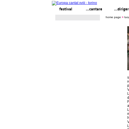
festival
...cantare
...dirige
home page
>
luo
s
r
p
V
L
d
F
a
L
n
N
V
L