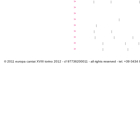
...cantare
>
atelier
|
partiture
|
discovery atelier
|
...dirigere
>
programmi
...comporre
>
programmi
iscrizioni
>
quote di partecipazione
|
alloggio e pa
programma
>
concerti
|
tickets
extra
>
YEMP
|
volontari
|
innovabilm... esse
luoghi
>
mappa
|
...cantare
|
...arrivare
|
...
multimedia
>
photogallery
|
videogallery
|
audio
|
info e cont@tti
>
info pratiche
|
pasti e acqua
|
Venari
© 2011 europa cantat XVIII torino 2012 - cf 97736200011 - all rights reserved - tel. +39 0434