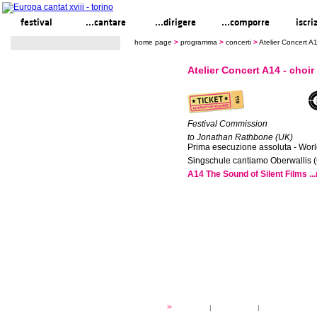
festival
...cantare
...dirigere
...comporre
iscri
home page
>
programma
>
concerti
>
Atelier Concert A1
Atelier Concert A14 - choir
Festival Commission
to Jonathan Rathbone (UK)
Prima esecuzione assoluta - Wor
Singschule cantiamo Oberwallis 
A14 The Sound of Silent Films ...
festival
>
storia
|
linee guida
|
organizzazione