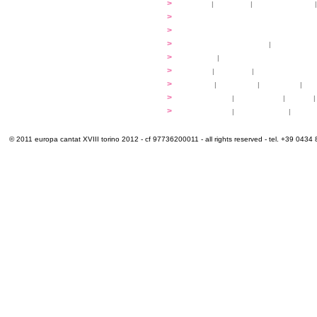
...cantare
>
atelier
|
partiture
|
discovery atelier
|
...dirigere
>
programmi
...comporre
>
programmi
iscrizioni
>
quote di partecipazione
|
alloggio e pa
programma
>
concerti
|
tickets
extra
>
YEMP
|
volontari
|
innovabilm... esse
luoghi
>
mappa
|
...cantare
|
...arrivare
|
...
multimedia
>
photogallery
|
videogallery
|
audio
|
info e cont@tti
>
info pratiche
|
pasti e acqua
|
Venari
© 2011 europa cantat XVIII torino 2012 - cf 97736200011 - all rights reserved - tel. +39 0434