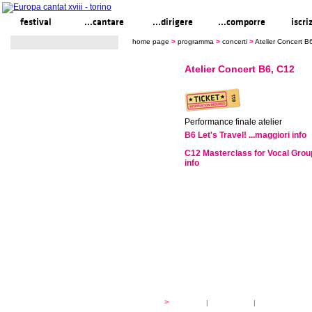
festival
...cantare
...dirigere
...comporre
iscri
home page
>
programma
>
concerti
>
Atelier Concert B
Atelier Concert B6, C12
Performance finale atelier
B6 Let's Travel! ...maggiori info
C12 Masterclass for Vocal Group
info
festival
>
storia
|
linee guida
|
organizzazione