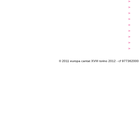
...cantare
>
a
...dirigere
>
p
...comporre
>
p
iscrizioni
>
q
programma
>
c
extra
>
luoghi
>
m
multimedia
>
p
info e cont@tti
>
i
© 2011 europa cantat XVIII torino 2012 - cf 97736200011