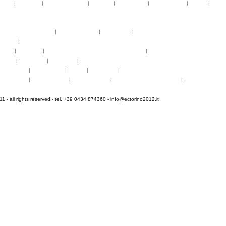
telier
|
partiture
|
discovery atelier
|
docenti
|
artisti ospiti
|
open singing
|
fringe
|
concer
rogrammi
rogrammi
uote di partecipazione
|
alloggio e pasti
|
pagamenti
|
gruppi di paesi
oncerti
|
tickets
YEMP
|
volontari
|
innovabilm... essenzazional... coralicioso
|
music expo
appa
|
...cantare
|
...arrivare
|
...visitare
hotogallery
|
videogallery
|
audio
|
download
|
area stampa
nfo pratiche
|
pasti e acqua
|
Venaria Reale
|
Informationen auf Deutsch
|
informations en f
 - all rights reserved - tel. +39 0434 874360 -
info@ectorino2012.it