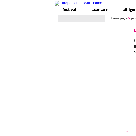
festival
...cantare
...dirige
home page
>
pr
C
I
V
festival
>
s