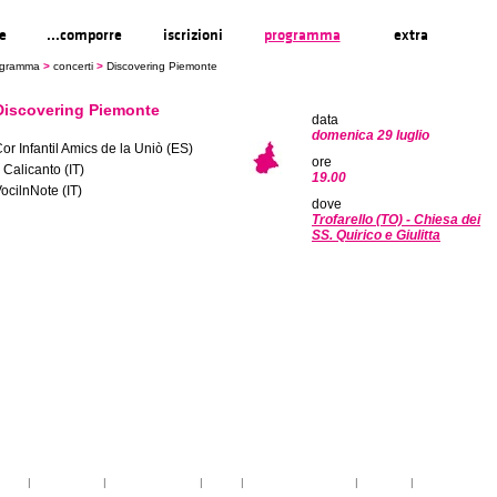
re
...comporre
iscrizioni
programma
extra
ogramma
>
concerti
>
Discovering Piemonte
Discovering Piemonte
data
domenica 29 luglio
or Infantil Amics de la Uniò (ES)
ore
l Calicanto (IT)
19.00
ocilnNote (IT)
dove
Trofarello (TO) - Chiesa dei
SS. Quirico e Giulitta
toria
|
linee guida
|
organizzazione
|
staff
|
partner istituzionali
|
partner
|
media partner