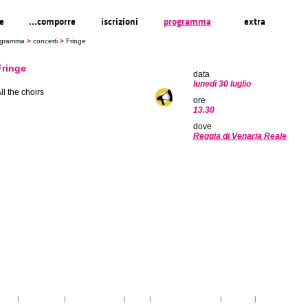
re
...comporre
iscrizioni
programma
extra
ogramma
>
concerti
>
Fringe
Fringe
data
lunedì 30 luglio
ll the choirs
ore
13.30
dove
Reggia di Venaria Reale
toria
|
linee guida
|
organizzazione
|
staff
|
partner istituzionali
|
partner
|
media partner