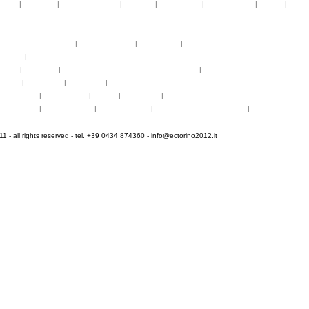
telier
|
partiture
|
discovery atelier
|
docenti
|
artisti ospiti
|
open singing
|
fringe
|
concer
rogrammi
rogrammi
uote di partecipazione
|
alloggio e pasti
|
pagamenti
|
gruppi di paesi
oncerti
|
tickets
YEMP
|
volontari
|
innovabilm... essenzazional... coralicioso
|
music expo
appa
|
...cantare
|
...arrivare
|
...visitare
hotogallery
|
videogallery
|
audio
|
download
|
area stampa
nfo pratiche
|
pasti e acqua
|
Venaria Reale
|
Informationen auf Deutsch
|
informations en f
 - all rights reserved - tel. +39 0434 874360 -
info@ectorino2012.it