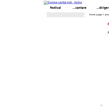
festival
...cantare
...dirige
home page
>
pr
A
festival
>
s