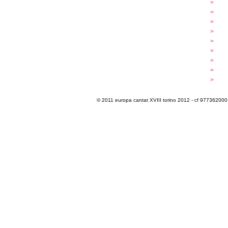
...cantare
>
a
...dirigere
>
p
...comporre
>
p
iscrizioni
>
q
programma
>
c
extra
>
luoghi
>
m
multimedia
>
p
info e cont@tti
>
i
© 2011 europa cantat XVIII torino 2012 - cf 97736200011