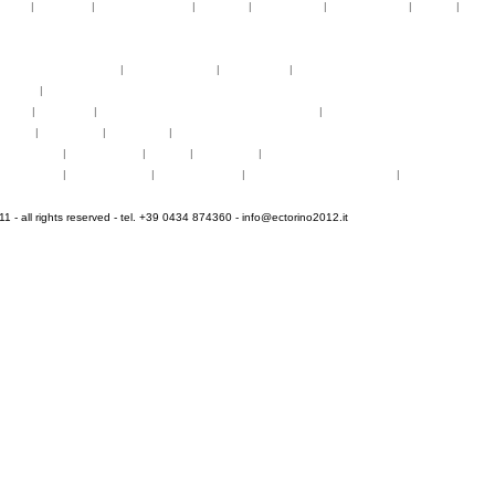
telier
|
partiture
|
discovery atelier
|
docenti
|
artisti ospiti
|
open singing
|
fringe
|
concer
rogrammi
rogrammi
uote di partecipazione
|
alloggio e pasti
|
pagamenti
|
gruppi di paesi
oncerti
|
tickets
YEMP
|
volontari
|
innovabilm... essenzazional... coralicioso
|
music expo
appa
|
...cantare
|
...arrivare
|
...visitare
hotogallery
|
videogallery
|
audio
|
download
|
area stampa
nfo pratiche
|
pasti e acqua
|
Venaria Reale
|
Informationen auf Deutsch
|
informations en f
 - all rights reserved - tel. +39 0434 874360 -
info@ectorino2012.it