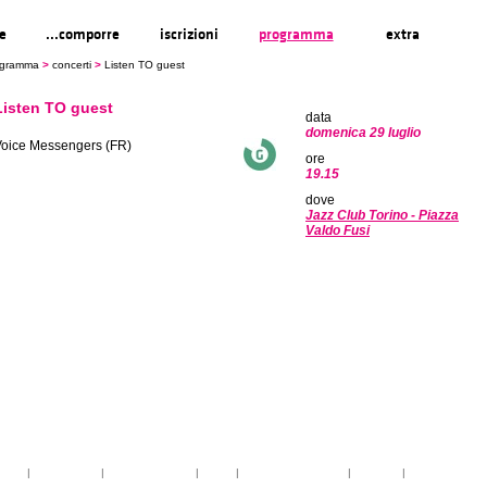
re
...comporre
iscrizioni
programma
extra
ogramma
>
concerti
>
Listen TO guest
Listen TO guest
data
domenica 29 luglio
Voice Messengers (FR)
ore
19.15
dove
Jazz Club Torino - Piazza
Valdo Fusi
toria
|
linee guida
|
organizzazione
|
staff
|
partner istituzionali
|
partner
|
media partner