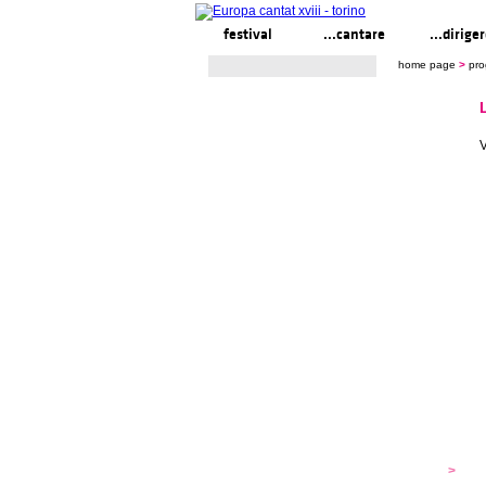
festival
...cantare
...dirige
home page
>
pr
festival
>
s