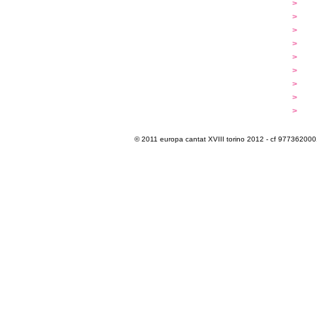
...cantare
>
a
...dirigere
>
p
...comporre
>
p
iscrizioni
>
q
programma
>
c
extra
>
luoghi
>
m
multimedia
>
p
info e cont@tti
>
i
© 2011 europa cantat XVIII torino 2012 - cf 97736200011