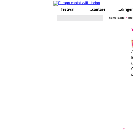
festival
...cantare
...dirige
home page
>
pr
A
E
L
C
p
festival
>
s