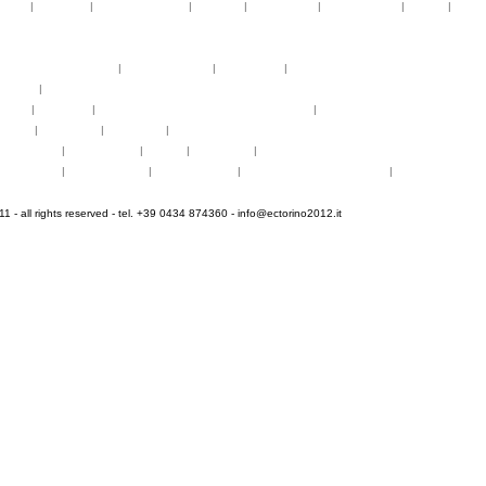
telier
|
partiture
|
discovery atelier
|
docenti
|
artisti ospiti
|
open singing
|
fringe
|
concer
rogrammi
rogrammi
uote di partecipazione
|
alloggio e pasti
|
pagamenti
|
gruppi di paesi
oncerti
|
tickets
YEMP
|
volontari
|
innovabilm... essenzazional... coralicioso
|
music expo
appa
|
...cantare
|
...arrivare
|
...visitare
hotogallery
|
videogallery
|
audio
|
download
|
area stampa
nfo pratiche
|
pasti e acqua
|
Venaria Reale
|
Informationen auf Deutsch
|
informations en f
 - all rights reserved - tel. +39 0434 874360 -
info@ectorino2012.it