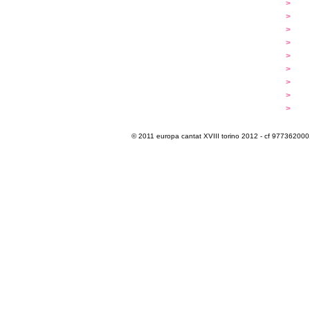
...cantare
>
a
...dirigere
>
p
...comporre
>
p
iscrizioni
>
q
programma
>
c
extra
>
luoghi
>
m
multimedia
>
p
info e cont@tti
>
i
© 2011 europa cantat XVIII torino 2012 - cf 97736200011