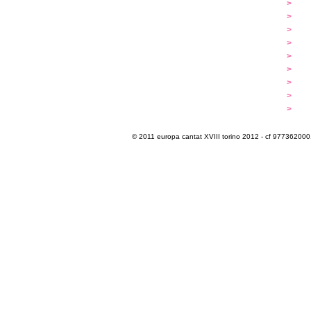
...cantare
>
a
...dirigere
>
p
...comporre
>
p
iscrizioni
>
q
programma
>
c
extra
>
luoghi
>
m
multimedia
>
p
info e cont@tti
>
i
© 2011 europa cantat XVIII torino 2012 - cf 97736200011