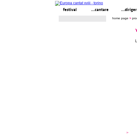
festival
...cantare
...dirige
home page
>
pr
festival
>
s