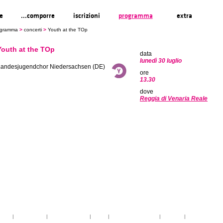
re
...comporre
iscrizioni
programma
extra
ogramma
>
concerti
>
Youth at the TOp
Youth at the TOp
data
lunedì 30 luglio
Landesjugendchor Niedersachsen (DE)
ore
13.30
dove
Reggia di Venaria Reale
toria
|
linee guida
|
organizzazione
|
staff
|
partner istituzionali
|
partner
|
media partner