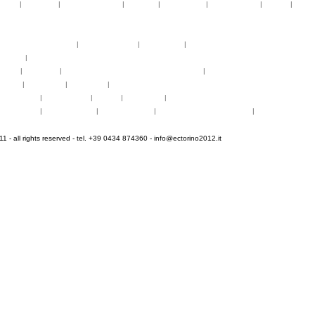
telier
|
partiture
|
discovery atelier
|
docenti
|
artisti ospiti
|
open singing
|
fringe
|
concer
rogrammi
rogrammi
uote di partecipazione
|
alloggio e pasti
|
pagamenti
|
gruppi di paesi
oncerti
|
tickets
YEMP
|
volontari
|
innovabilm... essenzazional... coralicioso
|
music expo
appa
|
...cantare
|
...arrivare
|
...visitare
hotogallery
|
videogallery
|
audio
|
download
|
area stampa
nfo pratiche
|
pasti e acqua
|
Venaria Reale
|
Informationen auf Deutsch
|
informations en f
 - all rights reserved - tel. +39 0434 874360 -
info@ectorino2012.it