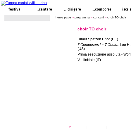
festival
...cantare
...dirigere
...comporre
iscri
home page
>
programma
>
concerti
>
choir TO choir
choir TO choir
Ulmer Spatzen Chor (DE)
7 Composers for 7 Choirs
: Leo Hu
(US)
Prima esecuzione assoluta - Wor
VociInNote (IT)
festival
>
storia
|
linee guida
|
organizzazione