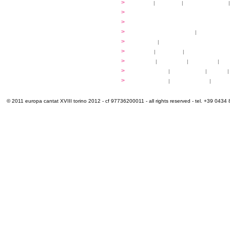
...cantare
>
atelier
|
partiture
|
discovery atelier
|
...dirigere
>
programmi
...comporre
>
programmi
iscrizioni
>
quote di partecipazione
|
alloggio e pa
programma
>
concerti
|
tickets
extra
>
YEMP
|
volontari
|
innovabilm... esse
luoghi
>
mappa
|
...cantare
|
...arrivare
|
...
multimedia
>
photogallery
|
videogallery
|
audio
|
info e cont@tti
>
info pratiche
|
pasti e acqua
|
Venari
© 2011 europa cantat XVIII torino 2012 - cf 97736200011 - all rights reserved - tel. +39 0434