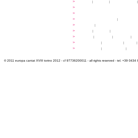
...cantare
>
atelier
|
partiture
|
discovery atelier
|
...dirigere
>
programmi
...comporre
>
programmi
iscrizioni
>
quote di partecipazione
|
alloggio e pa
programma
>
concerti
|
tickets
extra
>
YEMP
|
volontari
|
innovabilm... esse
luoghi
>
mappa
|
...cantare
|
...arrivare
|
...
multimedia
>
photogallery
|
videogallery
|
audio
|
info e cont@tti
>
info pratiche
|
pasti e acqua
|
Venari
© 2011 europa cantat XVIII torino 2012 - cf 97736200011 - all rights reserved - tel. +39 0434