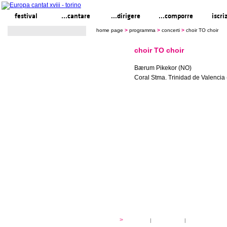
festival
...cantare
...dirigere
...comporre
iscri
home page
>
programma
>
concerti
>
choir TO choir
choir TO choir
Bærum Pikekor (NO)
Coral Stma. Trinidad de Valencia
festival
>
storia
|
linee guida
|
organizzazione