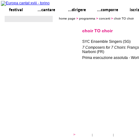
festival
...cantare
...dirigere
...comporre
iscri
home page
>
programma
>
concerti
>
choir TO choir
choir TO choir
SYC Ensemble Singers (SG)
7 Composers for 7 Choirs
: Franço
Narboni (FR)
Prima esecuzione assoluta - Wor
festival
>
storia
|
linee guida
|
organizzazione