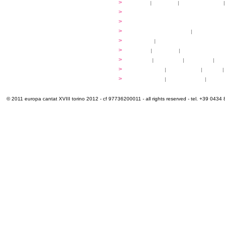
...cantare
>
atelier
|
partiture
|
discovery atelier
|
...dirigere
>
programmi
...comporre
>
programmi
iscrizioni
>
quote di partecipazione
|
alloggio e pa
programma
>
concerti
|
tickets
extra
>
YEMP
|
volontari
|
innovabilm... esse
luoghi
>
mappa
|
...cantare
|
...arrivare
|
...
multimedia
>
photogallery
|
videogallery
|
audio
|
info e cont@tti
>
info pratiche
|
pasti e acqua
|
Venari
© 2011 europa cantat XVIII torino 2012 - cf 97736200011 - all rights reserved - tel. +39 0434