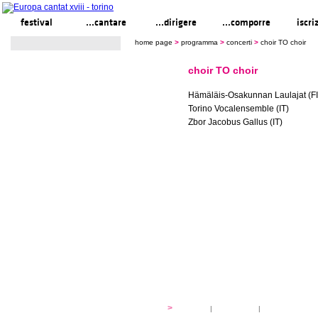
festival
...cantare
...dirigere
...comporre
iscri
home page
>
programma
>
concerti
>
choir TO choir
choir TO choir
Hämäläis-Osakunnan Laulajat (FI
Torino Vocalensemble (IT)
Zbor Jacobus Gallus (IT)
festival
>
storia
|
linee guida
|
organizzazione