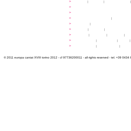
...cantare
>
atelier
|
partiture
|
discovery atelier
|
...dirigere
>
programmi
...comporre
>
programmi
iscrizioni
>
quote di partecipazione
|
alloggio e pa
programma
>
concerti
|
tickets
extra
>
YEMP
|
volontari
|
innovabilm... esse
luoghi
>
mappa
|
...cantare
|
...arrivare
|
...
multimedia
>
photogallery
|
videogallery
|
audio
|
info e cont@tti
>
info pratiche
|
pasti e acqua
|
Venari
© 2011 europa cantat XVIII torino 2012 - cf 97736200011 - all rights reserved - tel. +39 0434