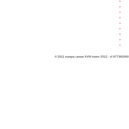
...cantare
>
a
...dirigere
>
p
...comporre
>
p
iscrizioni
>
q
programma
>
c
extra
>
luoghi
>
m
multimedia
>
p
info e cont@tti
>
i
© 2011 europa cantat XVIII torino 2012 - cf 97736200011