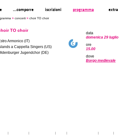
re
...comporre
iscrizioni
programma
extra
ogramma
>
concerti
>
choir TO choir
choir TO choir
data
domenica 29 luglio
stro Armonico (IT)
ore
slands a Cappella Singers (US)
15.00
Oldenburger Jugendchor (DE)
dove
Borgo medievale
toria
|
linee guida
|
organizzazione
|
staff
|
partner istituzionali
|
partner
|
media partner