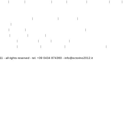
telier
|
partiture
|
discovery atelier
|
docenti
|
artisti ospiti
|
open singing
|
fringe
|
concer
rogrammi
rogrammi
uote di partecipazione
|
alloggio e pasti
|
pagamenti
|
gruppi di paesi
oncerti
|
tickets
YEMP
|
volontari
|
innovabilm... essenzazional... coralicioso
|
music expo
appa
|
...cantare
|
...arrivare
|
...visitare
hotogallery
|
videogallery
|
audio
|
download
|
area stampa
nfo pratiche
|
pasti e acqua
|
Venaria Reale
|
Informationen auf Deutsch
|
informations en f
 - all rights reserved - tel. +39 0434 874360 -
info@ectorino2012.it