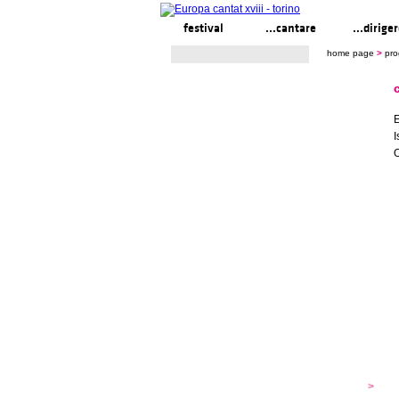
festival
...cantare
...dirige
home page
>
pr
E
I
festival
>
s