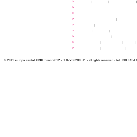
...cantare
>
atelier
|
partiture
|
discovery atelier
|
...dirigere
>
programmi
...comporre
>
programmi
iscrizioni
>
quote di partecipazione
|
alloggio e pa
programma
>
concerti
|
tickets
extra
>
YEMP
|
volontari
|
innovabilm... esse
luoghi
>
mappa
|
...cantare
|
...arrivare
|
...
multimedia
>
photogallery
|
videogallery
|
audio
|
info e cont@tti
>
info pratiche
|
pasti e acqua
|
Venari
© 2011 europa cantat XVIII torino 2012 - cf 97736200011 - all rights reserved - tel. +39 0434