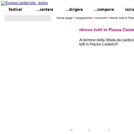
festival
...cantare
...dirigere
...comporre
iscri
home page
>
programma
>
concerti
>
ritrovo tutti in Pi
ritrovo tutti in Piazza Caste
Al termine della Sfilata dei parteci
tutti in Piazza Castello!!!
festival
>
storia
|
linee guida
|
organizzazione