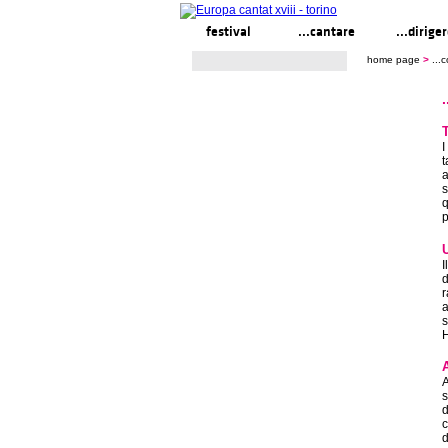
festival
...cantare
...dirige
home page
>
...
I
t
a
s
q
p
I
d
r
a
s
H
A
s
d
c
d