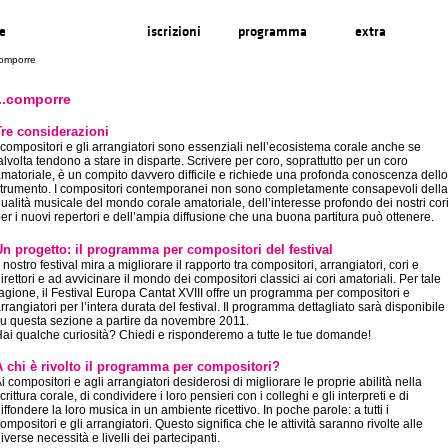
re
...comporre
iscrizioni
programma
extra
comporre
...comporre
Tre considerazioni
 compositori e gli arrangiatori sono essenziali nell’ecosistema corale anche se
alvolta tendono a stare in disparte. Scrivere per coro, soprattutto per un coro
matoriale, è un compito davvero difficile e richiede una profonda conoscenza dello
trumento. I compositori contemporanei non sono completamente consapevoli della
ualità musicale del mondo corale amatoriale, dell’interesse profondo dei nostri cor
er i nuovi repertori e dell’ampia diffusione che una buona partitura può ottenere.
Un progetto: il programma per compositori del festival
l nostro festival mira a migliorare il rapporto tra compositori, arrangiatori, cori e
irettori e ad avvicinare il mondo dei compositori classici ai cori amatoriali. Per tale
agione, il Festival Europa Cantat XVIII offre un programma per compositori e
rrangiatori per l’intera durata del festival. Il programma dettagliato sarà disponibile
u questa sezione a partire da novembre 2011.
ai qualche curiosità? Chiedi e risponderemo a tutte le tue domande!
A chi è rivolto il programma per compositori?
i compositori e agli arrangiatori desiderosi di migliorare le proprie abilità nella
crittura corale, di condividere i loro pensieri con i colleghi e gli interpreti e di
iffondere la loro musica in un ambiente ricettivo. In poche parole: a tutti i
ompositori e gli arrangiatori. Questo significa che le attività saranno rivolte alle
iverse necessità e livelli dei partecipanti.