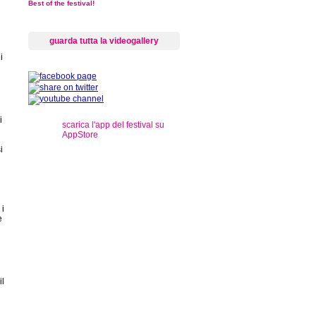
Best of the festival!
guarda tutta la videogallery
i
i
scarica l'app del festival su
AppStore
i
 i
e
il