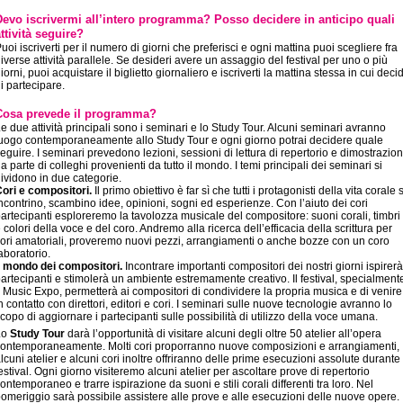
Devo iscrivermi all’intero programma? Posso decidere in anticipo quali
ttività seguire?
uoi iscriverti per il numero di giorni che preferisci e ogni mattina puoi scegliere fra
iverse attività parallele. Se desideri avere un assaggio del festival per uno o più
iorni, puoi acquistare il biglietto giornaliero e iscriverti la mattina stessa in cui decid
i partecipare.
Cosa prevede il programma?
e due attività principali sono i seminari e lo Study Tour. Alcuni seminari avranno
uogo contemporaneamente allo Study Tour e ogni giorno potrai decidere quale
eguire. I seminari prevedono lezioni, sessioni di lettura di repertorio e dimostrazion
a parte di colleghi provenienti da tutto il mondo. I temi principali dei seminari si
ividono in due categorie.
ori e compositori.
Il primo obiettivo è far sì che tutti i protagonisti della vita corale s
ncontrino, scambino idee, opinioni, sogni ed esperienze. Con l’aiuto dei cori
artecipanti esploreremo la tavolozza musicale del compositore: suoni corali, timbri
 colori della voce e del coro. Andremo alla ricerca dell’efficacia della scrittura per
ori amatoriali, proveremo nuovi pezzi, arrangiamenti o anche bozze con un coro
aboratorio.
l mondo dei compositori.
Incontrare importanti compositori dei nostri giorni ispirerà
artecipanti e stimolerà un ambiente estremamente creativo. Il festival, specialment
l Music Expo, permetterà ai compositori di condividere la propria musica e di venire
n contatto con direttori, editori e cori. I seminari sulle nuove tecnologie avranno lo
copo di aggiornare i partecipanti sulle possibilità di utilizzo della voce umana.
Lo
Study Tour
darà l’opportunità di visitare alcuni degli oltre 50 atelier all’opera
ontemporaneamente. Molti cori proporranno nuove composizioni e arrangiamenti,
lcuni atelier e alcuni cori inoltre offriranno delle prime esecuzioni assolute durante 
estival. Ogni giorno visiteremo alcuni atelier per ascoltare prove di repertorio
ontemporaneo e trarre ispirazione da suoni e stili corali differenti tra loro. Nel
omeriggio sarà possibile assistere alle prove e alle esecuzioni delle nuove opere.