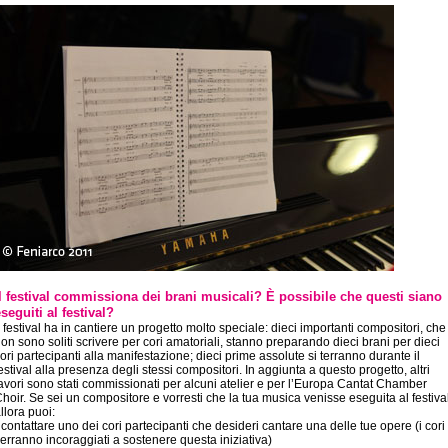
Il festival commissiona dei brani musicali? È possibile che questi siano
seguiti al festival?
l festival ha in cantiere un progetto molto speciale: dieci importanti compositori, che
on sono soliti scrivere per cori amatoriali, stanno preparando dieci brani per dieci
ori partecipanti alla manifestazione; dieci prime assolute si terranno durante il
estival alla presenza degli stessi compositori. In aggiunta a questo progetto, altri
avori sono stati commissionati per alcuni atelier e per l’Europa Cantat Chamber
hoir. Se sei un compositore e vorresti che la tua musica venisse eseguita al festiva
llora puoi:
 contattare uno dei cori partecipanti che desideri cantare una delle tue opere (i cori
erranno incoraggiati a sostenere questa iniziativa)