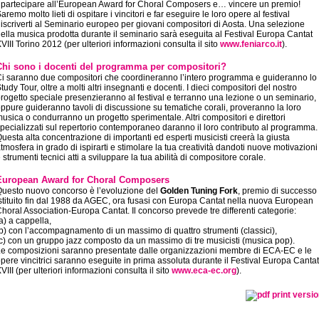
 partecipare all’European Award for Choral Composers e… vincere un premio!
aremo molto lieti di ospitare i vincitori e far eseguire le loro opere al festival
 iscriverti al Seminario europeo per giovani compositori di Aosta. Una selezione
ella musica prodotta durante il seminario sarà eseguita al Festival Europa Cantat
VIII Torino 2012 (per ulteriori informazioni consulta il sito
www.feniarco.it
).
Chi sono i docenti del programma per compositori?
i saranno due compositori che coordineranno l’intero programma e guideranno lo
tudy Tour, oltre a molti altri insegnanti e docenti. I dieci compositori del nostro
rogetto speciale presenzieranno al festival e terranno una lezione o un seminario,
ppure guideranno tavoli di discussione su tematiche corali, proveranno la loro
usica o condurranno un progetto sperimentale. Altri compositori e direttori
pecializzati sul repertorio contemporaneo daranno il loro contributo al programma.
uesta alta concentrazione di importanti ed esperti musicisti creerà la giusta
tmosfera in grado di ispirarti e stimolare la tua creatività dandoti nuove motivazioni
 strumenti tecnici atti a sviluppare la tua abilità di compositore corale.
European Award for Choral Composers
uesto nuovo concorso è l’evoluzione del
Golden Tuning Fork
, premio di successo
stituito fin dal 1988 da AGEC, ora fusasi con Europa Cantat nella nuova European
horal Association-Europa Cantat. Il concorso prevede tre differenti categorie:
a) a cappella,
b) con l’accompagnamento di un massimo di quattro strumenti (classici),
c) con un gruppo jazz composto da un massimo di tre musicisti (musica pop).
e composizioni saranno presentate dalle organizzazioni membre di ECA-EC e le
pere vincitrici saranno eseguite in prima assoluta durante il Festival Europa Cantat
VIII (per ulteriori informazioni consulta il sito
www.eca-ec.org
).