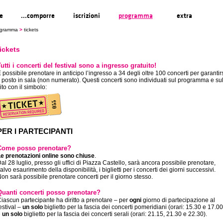
re
...comporre
iscrizioni
programma
extra
ogramma
>
tickets
tickets
utti i concerti del festival sono a ingresso gratuito!
 possibile prenotare in anticipo l’ingresso a 34 degli oltre 100 concerti per garantir
l posto in sala (non numerato). Questi concerti sono individuati sul programma e su
ito con il simbolo:
PER I PARTECIPANTI
Come posso prenotare?
e prenotazioni online sono chiuse
.
al 28 luglio, presso gli uffici di Piazza Castello, sarà ancora possibile prenotare,
alvo esaurimento della disponibilità, i biglietti per i concerti dei giorni successivi.
on sarà possibile prenotare concerti per il giorno stesso.
Quanti concerti posso prenotare?
iascun partecipante ha diritto a prenotare – per
ogni
giorno di partecipazione al
estival –
un solo
biglietto per la fascia dei concerti pomeridiani (orari: 15.30 e 17.00
e
un solo
biglietto per la fascia dei concerti serali (orari: 21.15, 21.30 e 22.30).