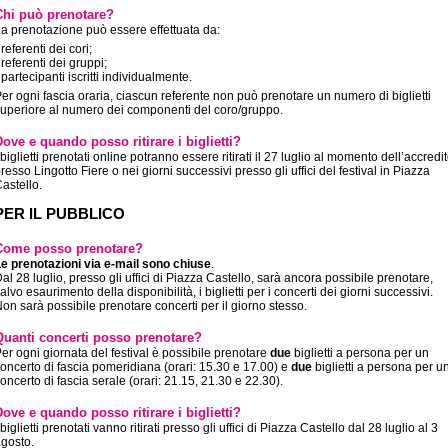
Chi può prenotare?
a prenotazione può essere effettuata da:
 referenti dei cori;
 referenti dei gruppi;
 partecipanti iscritti individualmente.
er ogni fascia oraria, ciascun referente non può prenotare un numero di biglietti
uperiore al numero dei componenti del coro/gruppo.
Dove e quando posso ritirare i biglietti?
 biglietti prenotati online potranno essere ritirati il 27 luglio al momento dell’accredi
resso Lingotto Fiere o nei giorni successivi presso gli uffici del festival in Piazza
astello.
PER IL PUBBLICO
Come posso prenotare?
e prenotazioni via e-mail sono chiuse
.
al 28 luglio, presso gli uffici di Piazza Castello, sarà ancora possibile prenotare,
alvo esaurimento della disponibilità, i biglietti per i concerti dei giorni successivi.
on sarà possibile prenotare concerti per il giorno stesso.
Quanti concerti posso prenotare?
er ogni giornata del festival è possibile prenotare
due
biglietti a persona per un
oncerto di fascia pomeridiana (orari: 15.30 e 17.00) e
due
biglietti a persona per u
oncerto di fascia serale (orari: 21.15, 21.30 e 22.30).
Dove e quando posso ritirare i biglietti?
 biglietti prenotati vanno ritirati presso gli uffici di Piazza Castello dal 28 luglio al 3
gosto.