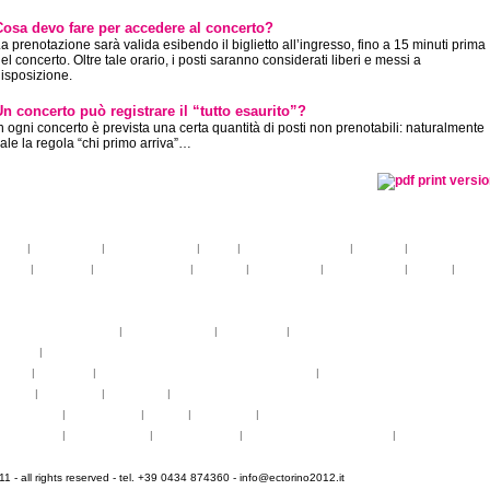
Cosa devo fare per accedere al concerto?
a prenotazione sarà valida esibendo il biglietto all’ingresso, fino a 15 minuti prima
el concerto. Oltre tale orario, i posti saranno considerati liberi e messi a
isposizione.
Un concerto può registrare il “tutto esaurito”?
n ogni concerto è prevista una certa quantità di posti non prenotabili: naturalmente
ale la regola “chi primo arriva”…
toria
|
linee guida
|
organizzazione
|
staff
|
partner istituzionali
|
partner
|
media partner
telier
|
partiture
|
discovery atelier
|
docenti
|
artisti ospiti
|
open singing
|
fringe
|
concer
rogrammi
rogrammi
uote di partecipazione
|
alloggio e pasti
|
pagamenti
|
gruppi di paesi
oncerti
|
tickets
YEMP
|
volontari
|
innovabilm... essenzazional... coralicioso
|
music expo
appa
|
...cantare
|
...arrivare
|
...visitare
hotogallery
|
videogallery
|
audio
|
download
|
area stampa
nfo pratiche
|
pasti e acqua
|
Venaria Reale
|
Informationen auf Deutsch
|
informations en f
 - all rights reserved - tel. +39 0434 874360 -
info@ectorino2012.it