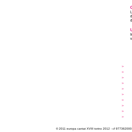
L
d
d
I
v
festival
>
s
...cantare
>
a
...dirigere
>
p
...comporre
>
p
iscrizioni
>
q
programma
>
c
extra
>
luoghi
>
m
multimedia
>
p
info e cont@tti
>
i
© 2011 europa cantat XVIII torino 2012 - cf 97736200011