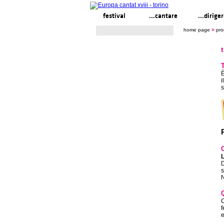
festival
...cantare
...dirige
home page
>
pr
T
È
i
s
L
D
s
N
C
f