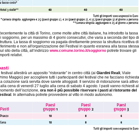
ecentemente la città di Torino, come molte altre città italiane, ha introdotto la tassa
i soggiorno, per un massimo di 4 giorni consecutivi, che varia a seconda del tipo di
truttura. La tassa di soggiorno va pagata direttamente presso la struttura ricettiva di
iferimento e non all'organizzazione del Festival in quanto esranea alla tassa stessa
ul sito della città, all’indirizzo
www.comune.torino.it/soggiorno
potrete trovare gli
mporti relativi.
pasti
l festival allestirà un apposito “ristorante” in centro città (ai
Giardini Reali
, Viale
rimo Maggio) per accogliere tutti i partecipanti del festival che ne facciano richiesta
a colazione sarà servita dove sarete alloggiati. Il servizio di ristorazione sarà attivo
alla cena di venerdì 27 luglio alla cena di sabato 4 agosto. I pasti vanno richiesti al
omento dell’iscrizione,
ora non è più possibile riservare i pasti al ristorante del
estival
. In alternativa potrete provvedere al vitto in modo autonomo.