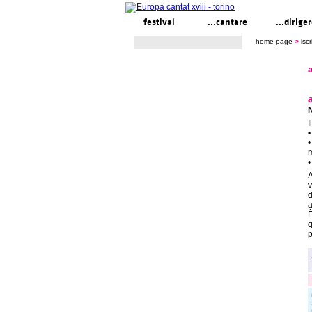
festival
...cantare
...dirige
home page
>
iscr
N
I
•
•
m
•
A
v
d
a
È
q
p