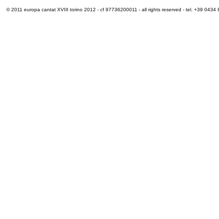
© 2011 europa cantat XVIII torino 2012 - cf 97736200011 - all rights reserved - tel. +39 0434