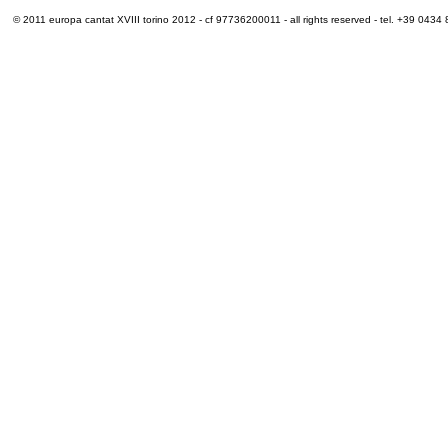
© 2011 europa cantat XVIII torino 2012 - cf 97736200011 - all rights reserved - tel. +39 0434