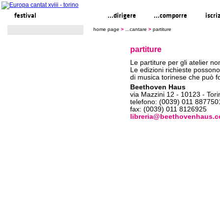
festival
...cantare
...dirigere
...comporre
iscri
home page
>
...cantare
>
partiture
partiture
Le partiture per gli atelier n
Le edizioni richieste posson
di musica torinese che può for
Beethoven Haus
via Mazzini 12 - 10123 - Tori
telefono: (0039) 011 887750
fax: (0039) 011 8126925
libreria@beethovenhaus.