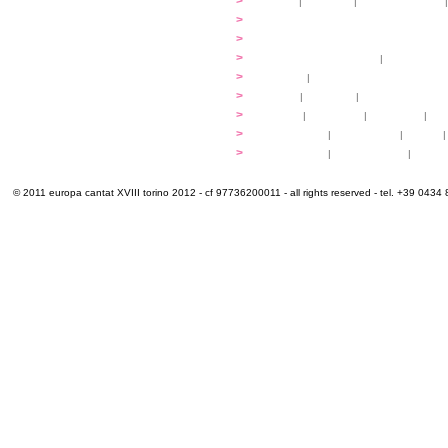
...cantare
>
atelier
|
partiture
|
discovery atelier
|
...dirigere
>
programmi
...comporre
>
programmi
iscrizioni
>
quote di partecipazione
|
alloggio e pa
programma
>
concerti
|
tickets
extra
>
YEMP
|
volontari
|
innovabilm... esse
luoghi
>
mappa
|
...cantare
|
...arrivare
|
...
multimedia
>
photogallery
|
videogallery
|
audio
|
info e cont@tti
>
info pratiche
|
pasti e acqua
|
Venari
© 2011 europa cantat XVIII torino 2012 - cf 97736200011 - all rights reserved - tel. +39 0434