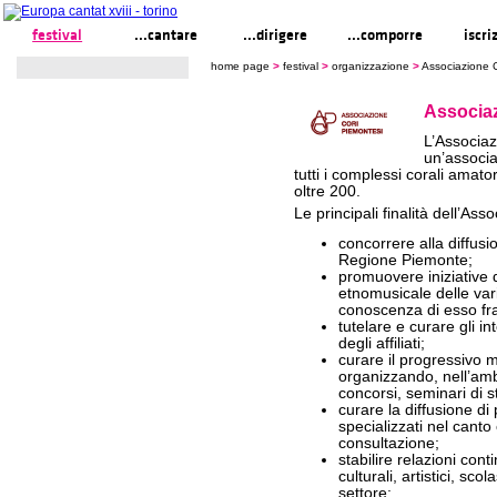
festival
...cantare
...dirigere
...comporre
iscri
home page
>
festival
>
organizzazione
>
Associazione C
Associaz
L’Associaz
un’associ
tutti i complessi corali amato
oltre 200.
Le principali finalità dell’As
concorrere alla diffus
Regione Piemonte;
promuovere iniziative d
etnomusicale delle vari
conoscenza di esso fra 
tutelare e curare gli int
degli affiliati;
curare il progressivo 
organizzando, nell’ambi
concorsi, seminari di st
curare la diffusione di 
specializzati nel canto
consultazione;
stabilire relazioni cont
culturali, artistici, scola
settore;