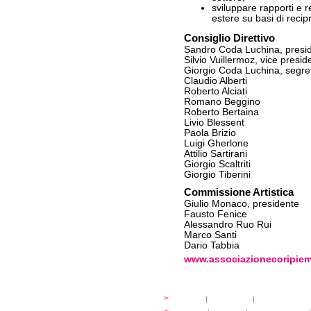
sviluppare rapporti e r
estere su basi di recipr
Consiglio Direttivo
Sandro Coda Luchina, presi
Silvio Vuillermoz, vice presid
Giorgio Coda Luchina, segre
Claudio Alberti
Roberto Alciati
Romano Beggino
Roberto Bertaina
Livio Blessent
Paola Brizio
Luigi Gherlone
Attilio Sartirani
Giorgio Scaltriti
Giorgio Tiberini
Commissione Artistica
Giulio Monaco, presidente
Fausto Fenice
Alessandro Ruo Rui
Marco Santi
Dario Tabbia
www.associazionecoripie
festival
>
storia
|
linee guida
|
organizzazione