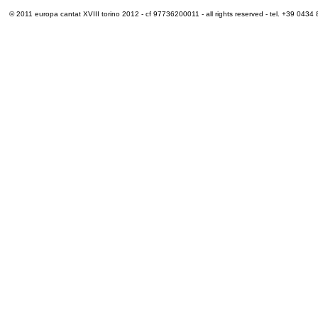
© 2011 europa cantat XVIII torino 2012 - cf 97736200011 - all rights reserved - tel. +39 0434