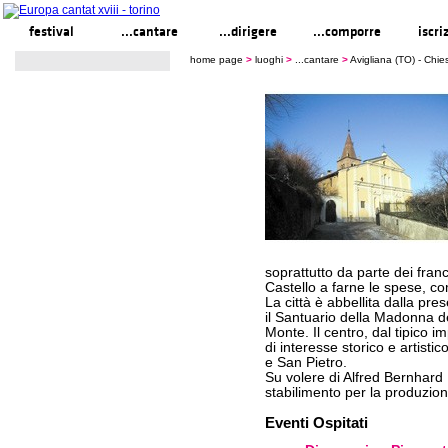
festival
...cantare
...dirigere
...comporre
iscri
home page
>
luoghi
>
...cantare
>
Avigliana (TO) - Chi
soprattutto da parte dei franc
Castello a farne le spese, com
La città è abbellita dalla pres
il Santuario della Madonna d
Monte. Il centro, dal tipico 
di interesse storico e artisti
e San Pietro.
Su volere di Alfred Bernhard
stabilimento per la produzion
Eventi Ospitati