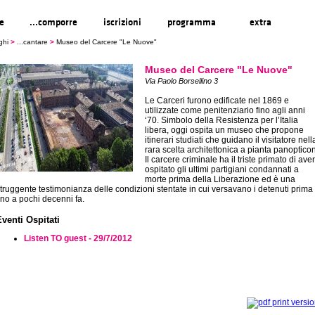
re
...comporre
iscrizioni
programma
extra
ghi
>
...cantare
>
Museo del Carcere "Le Nuove"
Museo del Carcere "Le Nuove"
Via Paolo Borsellino 3
Le Carceri furono edificate nel 1869 e
utilizzate come penitenziario fino agli anni
‘70. Simbolo della Resistenza per l’Italia
libera, oggi ospita un museo che propone
itinerari studiati che guidano il visitatore nell
rara scelta architettonica a pianta panopticon
Il carcere criminale ha il triste primato di aver
ospitato gli ultimi partigiani condannati a
morte prima della Liberazione ed è una
truggente testimonianza delle condizioni stentate in cui versavano i detenuti prima
ino a pochi decenni fa.
Eventi Ospitati
Listen TO guest - 29/7/2012