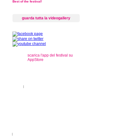
Best of the festival!
guarda tutta la videogallery
scarica l'app del festival su
AppStore
s
ti sul territorio
|
registrazioni
rançais
|
Legenda