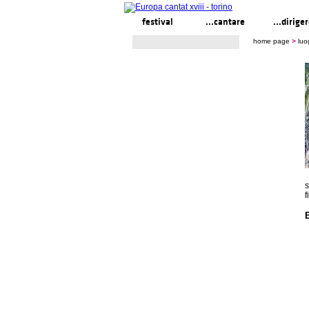
festival
...cantare
...dirige
home page
>
luo
s
f