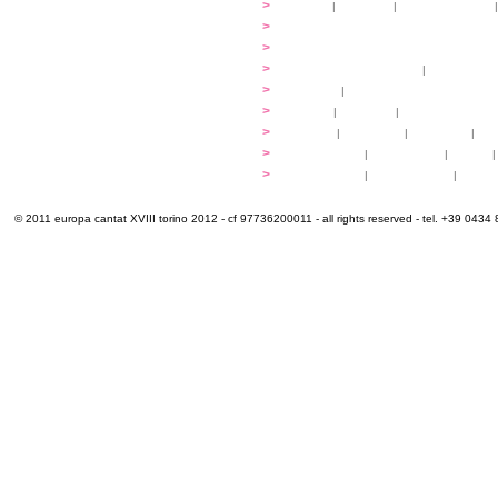
...cantare
>
atelier
|
partiture
|
discovery atelier
|
...dirigere
>
programmi
...comporre
>
programmi
iscrizioni
>
quote di partecipazione
|
alloggio e pa
programma
>
concerti
|
tickets
extra
>
YEMP
|
volontari
|
innovabilm... esse
luoghi
>
mappa
|
...cantare
|
...arrivare
|
...
multimedia
>
photogallery
|
videogallery
|
audio
|
info e cont@tti
>
info pratiche
|
pasti e acqua
|
Venari
© 2011 europa cantat XVIII torino 2012 - cf 97736200011 - all rights reserved - tel. +39 0434