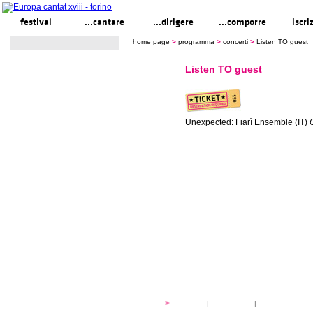
festival
...cantare
...dirigere
...comporre
iscri
home page
>
programma
>
concerti
>
Listen TO guest
Listen TO guest
Unexpected: Fiarì Ensemble (IT)
festival
>
storia
|
linee guida
|
organizzazione