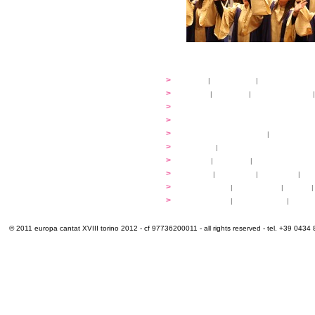
festival
>
storia
|
linee guida
|
organizzazione
...cantare
>
atelier
|
partiture
|
discovery atelier
|
...dirigere
>
programmi
...comporre
>
programmi
iscrizioni
>
quote di partecipazione
|
alloggio e pa
programma
>
concerti
|
tickets
extra
>
YEMP
|
volontari
|
innovabilm... esse
luoghi
>
mappa
|
...cantare
|
...arrivare
|
...
multimedia
>
photogallery
|
videogallery
|
audio
|
info e cont@tti
>
info pratiche
|
pasti e acqua
|
Venari
© 2011 europa cantat XVIII torino 2012 - cf 97736200011 - all rights reserved - tel. +39 0434