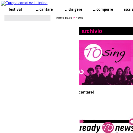
festival
...cantare
...dirigere
...comporre
iscri
home page
>
news
archivio
cantare!